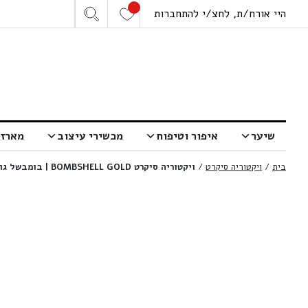
היי אורח/ת, לחצ/י להתחברות
שיער
איפור וטיפוח
מכשירי עיצוב
מארזי
בית
/
ויקטוריה סיקרט
/
ויקטוריה סיקרט BOMBSHELL GOLD | בומבשל גולד בושם א.ד.פ | 100 מ”ל