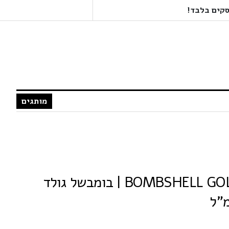
מותגים
ויקטוריה סיקרט BOMBSHELL GOLD | בומבשל גולד