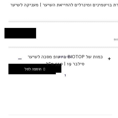
 בויטמינים ומינרלים להחייאת השיער | מעניקה לשיער
-
כמות של BIOTOP ביוטופ מסכה לשיער
+
בחרו כמות
סילבר 19 | 550 מ"ל
הוספה לסל