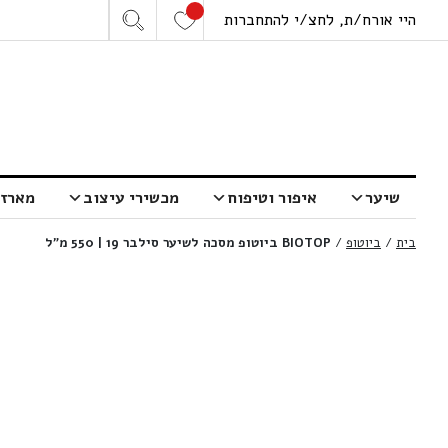
היי אורח/ת, לחצ/י להתחברות
שיער
איפור וטיפוח
מכשירי עיצוב
מארזי
בית
/
ביוטופ
/
BIOTOP ביוטופ מסכה לשיער סילבר 19 | 550 מ”ל