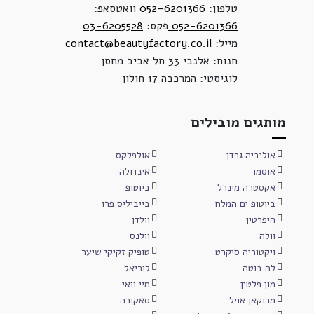
טלפון:
052-6201366
וואטסאפ:
052-6201366
פקס:
03-6205528
מייל:
contact@beautyfactory.co.il
חנות: אלנבי 33 תל אביב מחסן
לוגיסטי: המרכבה 17 חולון
מותגים מובילים
אוליביה גרדן
אולפלקס
אוסמו
אינדולה
אקסטרה מינרל
ביוטופ
ביוטופ ים המלח
בייביליס פרו
היפרטין
וולדן
וולה
וולנס
ויקטוריה סיקרט
טופיק זקיקי שיער
לה בוטה
לוריאל
מון פלטין
מיי וואי
מרוקאן אויל
סאקורה