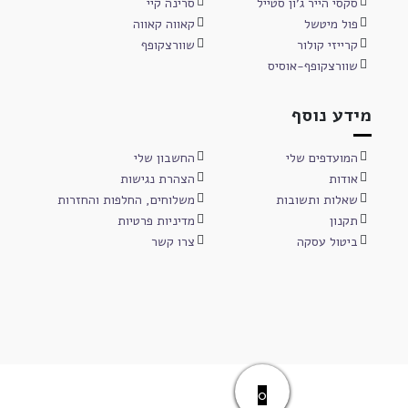
סקסי הייר ג'ון סטייל
סרינה קיי
פול מיטשל
קאווה קאווה
קרייזי קולור
שוורצקופף
שוורצקופף-אוסיס
מידע נוסף
המועדפים שלי
החשבון שלי
אודות
הצהרת נגישות
שאלות ותשובות
משלוחים, החלפות והחזרות
תקנון
מדיניות פרטיות
ביטול עסקה
צרו קשר
0