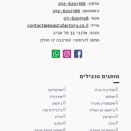
טלפון:
052-6201366
וואטסאפ:
052-6201366
פקס:
03-6205528
מייל:
contact@beautyfactory.co.il
חנות: אלנבי 33 תל אביב
מחסן לוגיסטי: המרכבה 17 חולון
מותגים מובילים
אוליביה גרדן
אולפלקס
אוסמו
אינדולה
אקסטרה מינרל
ביוטופ
ביוטופ ים המלח
בייביליס פרו
היפרטין
וולדן
וולה
וולנס
ויקטוריה סיקרט
טופיק זקיקי שיער