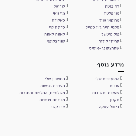
לה בוטה
לוריאל
מון פלטין
מיי וואי
מרוקאן אויל
סאקורה
סקסי הייר ג'ון סטייל
סרינה קיי
פול מיטשל
קאווה קאווה
קרייזי קולור
שוורצקופף
שוורצקופף-אוסיס
מידע נוסף
המועדפים שלי
החשבון שלי
אודות
הצהרת נגישות
שאלות ותשובות
משלוחים, החלפות והחזרות
תקנון
מדיניות פרטיות
ביטול עסקה
צרו קשר