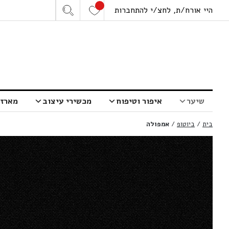
היי אורח/ת, לחצ/י להתחברות
שיער
איפור וטיפוח
מכשירי עיצוב
מארזי
בית
/
ביוטופ
/
אמפולה