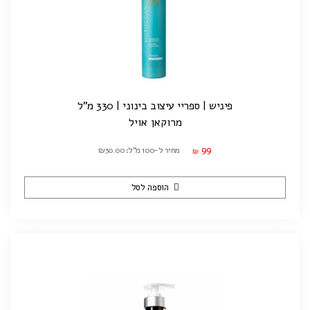
פיניש | ספריי עיצוב בינוני | 330 מ"ל
מרוקאן אויל
99
מחיר ל-100 מ"ל: ₪30.00
₪
הוספה לסל