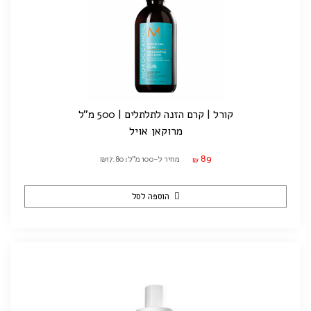
קורל | קרם הזנה לתלתלים | 500 מ"ל
מרוקאן אויל
89
מחיר ל-100 מ"ל: ₪17.80
₪
הוספה לסל