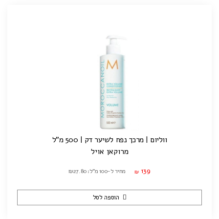
ווליום | מרכך נפח לשיער דק | 500 מ"ל
מרוקאן אויל
139
מחיר ל-100 מ"ל: ₪27.80
₪
הוספה לסל