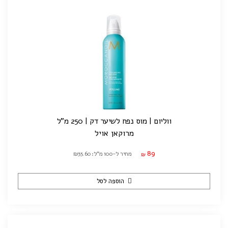
ווליום | מוס נפח לשיער דק | 250 מ"ל
מרוקאן אויל
89
מחיר ל-100 מ"ל: ₪35.60
₪
הוספה לסל