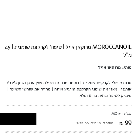
MOROCCANOIL מרוקאן אויל | טיפול לקרקפת שומנית | 45
מ"ל
מותג:
מרוקאן אויל
סרום טיפולי לקרקפת שומנית | נוסחה מרוכזת מכילה שמן ארגן ושמן ג'ינג'ר
אורגני | מאזן את שומני הקרקפת ומרגיע אותה | מחייה את שורשי השיער |
מעניק לשיער מראה בריא ומלא
מק"ט: MO131
99
₪
מחיר ל-10 מ"ל: ₪22.00