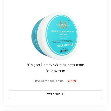
מסכת הזנת לחות לשיער דק | 500 מ"ל
מרוקאן אויל
179
מחיר ל-100 מ"ל: ₪35.80
₪
הוספה לסל