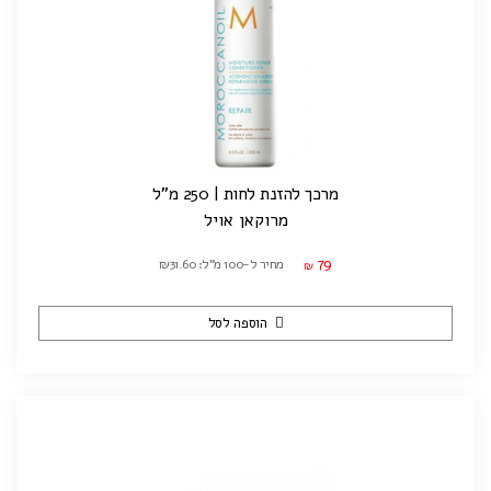
מרכך להזנת לחות | 250 מ"ל
מרוקאן אויל
79
מחיר ל-100 מ"ל: ₪31.60
₪
הוספה לסל