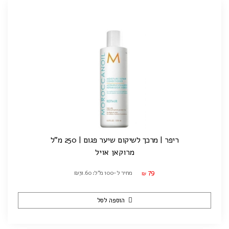
ריפר | מרכך לשיקום שיער פגום | 250 מ"ל
מרוקאן אויל
79
מחיר ל-100 מ"ל: ₪31.60
₪
הוספה לסל