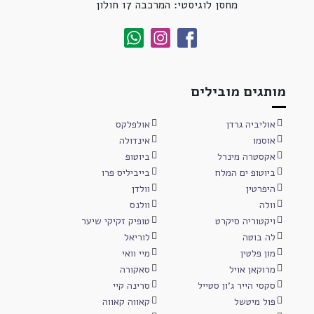
מחסן לוגיסטי: המרכבה 17 חולון
מותגים מובילים
אוליביה גרדן
אולפלקס
אוסמו
אינדולה
אקסטרה מינרל
ביוטופ
ביוטופ ים המלח
בייביליס פרו
היפרטין
וולדן
וולה
וולנס
ויקטוריה סיקרט
טופיק זקיקי שיער
לה בוטה
לוריאל
מון פלטין
מיי וואי
מרוקאן אויל
סאקורה
סקסי הייר ג'ון סטייל
סרינה קיי
פול מיטשל
קאווה קאווה