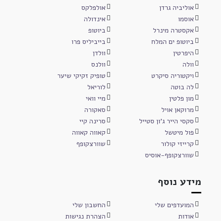
אוליביה גרדן
אולפלקס
אוסמו
אינדולה
אקסטרה מינרל
ביוטופ
ביוטופ ים המלח
בייביליס פרו
היפרטין
וולדן
וולה
וולנס
ויקטוריה סיקרט
טופיק זקיקי שיער
לה בוטה
לוריאל
מון פלטין
מיי וואי
מרוקאן אויל
סאקורה
סקסי הייר ג'ון סטייל
סרינה קיי
פול מיטשל
קאווה קאווה
קרייזי קולור
שוורצקופף
שוורצקופף-אוסיס
מידע נוסף
המועדפים שלי
החשבון שלי
אודות
הצהרת נגישות