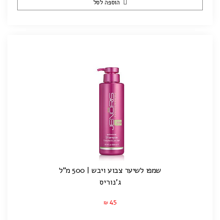
הוספה לסל
שמפו לשיער צבוע ויבש | 500 מ"ל
ג'נוריס
45
₪