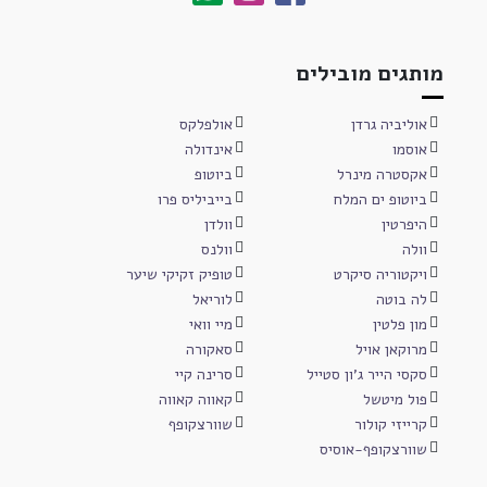
מותגים מובילים
אוליביה גרדן
אולפלקס
אוסמו
אינדולה
אקסטרה מינרל
ביוטופ
ביוטופ ים המלח
בייביליס פרו
היפרטין
וולדן
וולה
וולנס
ויקטוריה סיקרט
טופיק זקיקי שיער
לה בוטה
לוריאל
מון פלטין
מיי וואי
מרוקאן אויל
סאקורה
סקסי הייר ג'ון סטייל
סרינה קיי
פול מיטשל
קאווה קאווה
קרייזי קולור
שוורצקופף
שוורצקופף-אוסיס