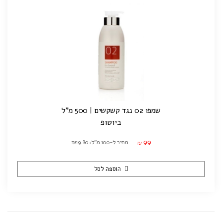
שמפו 02 נגד קשקשים | 500 מ"ל
ביוטופ
99
מחיר ל-100 מ"ל: ₪19.80
₪
הוספה לסל