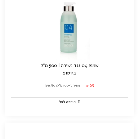
שמפו 04 נגד נשירה | 500 מ"ל
ביוטופ
69
מחיר ל-100 מ"ל: ₪13.80
₪
הוספה לסל