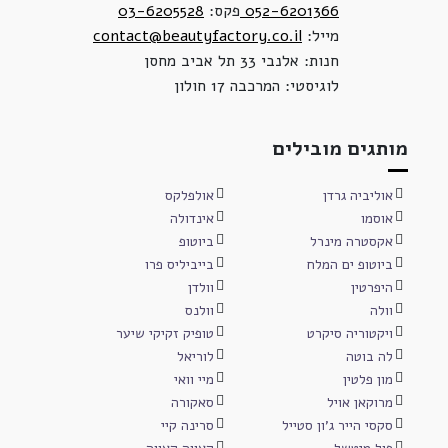
052-6201366
פקס:
03-6205528
מייל:
contact@beautyfactory.co.il
חנות: אלנבי 33 תל אביב מחסן
לוגיסטי: המרכבה 17 חולון
מותגים מובילים
אוליביה גרדן
אולפלקס
אוסמו
אינדולה
אקסטרה מינרל
ביוטופ
ביוטופ ים המלח
בייביליס פרו
היפרטין
וולדן
וולה
וולנס
ויקטוריה סיקרט
טופיק זקיקי שיער
לה בוטה
לוריאל
מון פלטין
מיי וואי
מרוקאן אויל
סאקורה
סקסי הייר ג'ון סטייל
סרינה קיי