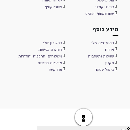
פול מיטשל
קאווה קאווה
קרייזי קולור
שוורצקופף
שוורצקופף-אוסיס
מידע נוסף
המועדפים שלי
החשבון שלי
אודות
הצהרת נגישות
שאלות ותשובות
משלוחים, החלפות והחזרות
תקנון
מדיניות פרטיות
ביטול עסקה
צרו קשר
0
0