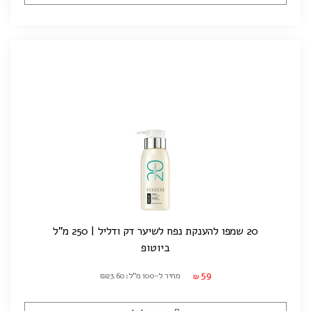
20 שמפו להענקת נפח לשיער דק ודליל | 250 מ"ל
ביוטופ
59
מחיר ל-100 מ"ל: ₪23.60
₪