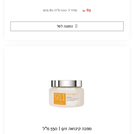
69
מחיר ל-100 מ"ל: ₪13.80
₪
הוספה לסל
מסכה קינואה 911 | 550 מ"ל