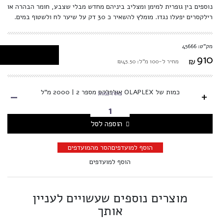
נוספים בין גופרית למימן ומצליב ביניהם מחדש מבלי שצבע, חומר הבהרה או
רילקסרים יפעלו נגדו. מומלץ להשאיר כ 30 דק על שיער לח ולשטוף במים.
מק"ט: 45666
910
₪
מחיר ל-100 מ"ל: ₪45.50
-
כמות של OLAPLEX אולפלקס מספר 2 | 2000 מ"ל
+
בחרו כמות
הוספה לסל
הוסף למועדפים
הסר מהמועדפים
הוסף למועדפים
מוצרים נוספים שעשויים לעניין
אותך