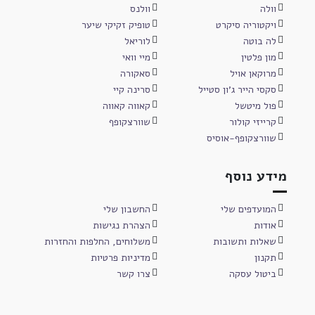
וולה
וולנס
ויקטוריה סיקרט
טופיק זקיקי שיער
לה בוטה
לוריאל
מון פלטין
מיי וואי
מרוקאן אויל
סאקורה
סקסי הייר ג'ון סטייל
סרינה קיי
פול מיטשל
קאווה קאווה
קרייזי קולור
שוורצקופף
שוורצקופף-אוסיס
מידע נוסף
המועדפים שלי
החשבון שלי
אודות
הצהרת נגישות
שאלות ותשובות
משלוחים, החלפות והחזרות
תקנון
מדיניות פרטיות
ביטול עסקה
צרו קשר