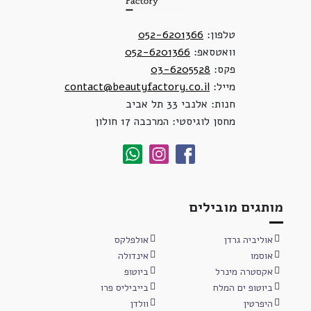
טלפון:
052-6201366
וואטסאפ:
052-6201366
פקס:
03-6205528
מייל:
contact@beautyfactory.co.il
חנות: אלנבי 33 תל אביב
מחסן לוגיסטי: המרכבה 17 חולון
מותגים מובילים
אוליביה גרדן
אולפלקס
אוסמו
אינדולה
אקסטרה מינרל
ביוטופ
ביוטופ ים המלח
בייביליס פרו
היפרטין
וולדן