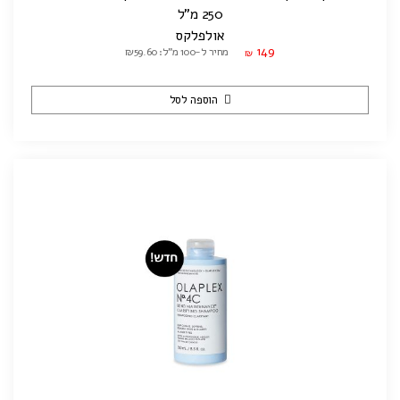
250 מ"ל
אולפלקס
149
מחיר ל-100 מ"ל: ₪59.60
₪
הוספה לסל