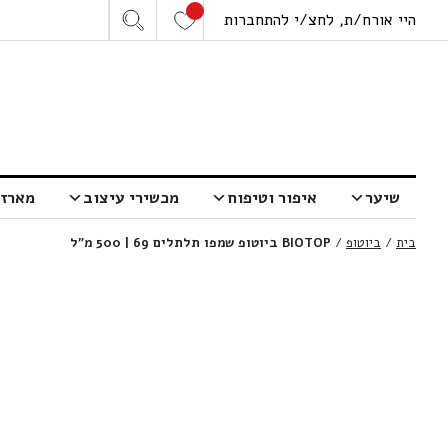
היי אורח/ת, לחצ/י להתחברות
שיער
איפור וטיפוח
מכשירי עיצוב
מארזי
בית
/
ביוטופ
/
BIOTOP ביוטופ שמפו תלתלים 69 | 500 מ”ל