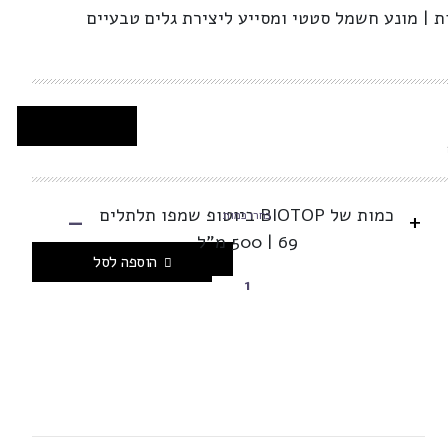
ת | מונע חשמל סטטי ומסייע ליצירת גלים טבעיים
-
כמות של BIOTOP ביוטופ שמפו תלתלים
+
בחרו כמות
69 | 500 מ"ל
הוספה לסל