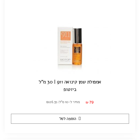
אמפולת שמן קינואה 911 | 30 מ"ל
ביוטופ
79
מחיר ל-10 מ"ל: ₪26.33
₪
הוספה לסל