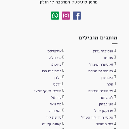
מחסן לוגיסטי: המרכבה 17 חולון
מותגים מובילים
אוליביה גרדן
אולפלקס
אוסמו
אינדולה
אקסטרה מינרל
ביוטופ
ביוטופ ים המלח
בייביליס פרו
היפרטין
וולדן
וולה
וולנס
ויקטוריה סיקרט
טופיק זקיקי שיער
לה בוטה
לוריאל
מון פלטין
מיי וואי
מרוקאן אויל
סאקורה
סקסי הייר ג'ון סטייל
סרינה קיי
פול מיטשל
קאווה קאווה