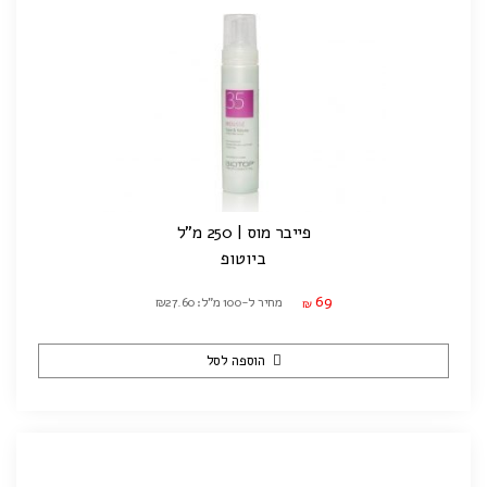
פייבר מוס | 250 מ"ל
ביוטופ
69
מחיר ל-100 מ"ל: ₪27.60
₪
הוספה לסל