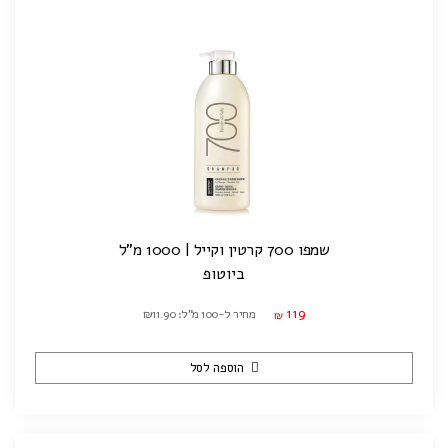
שמפו 700 קרטין וקייל | 1000 מ"ל
ביוטופ
119
מחיר ל-100 מ"ל: ₪11.90
₪
הוספה לסל