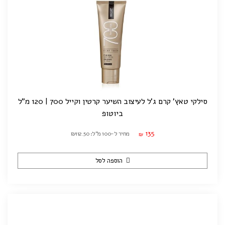
סילקי טאץ' קרם ג'ל לעיצוב השיער קרטין וקייל 700 | 120 מ"ל
ביוטופ
135
מחיר ל-100 מ"ל: ₪112.50
₪
הוספה לסל