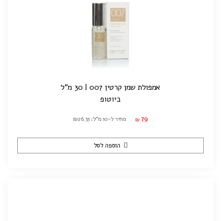
אמפולת שמן קרטין 007 | 30 מ"ל
ביוטופ
79
מחיר ל-10 מ"ל: ₪26.33
₪
הוספה לסל