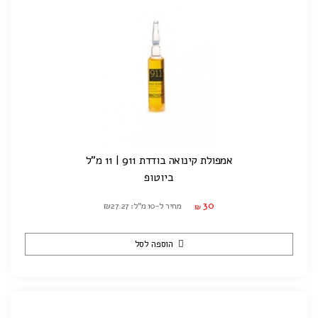
אמפולת קינואה בודדת 911 | 11 מ"ל
ביוטופ
30
מחיר ל-10 מ"ל: ₪27.27
₪
הוספה לסל