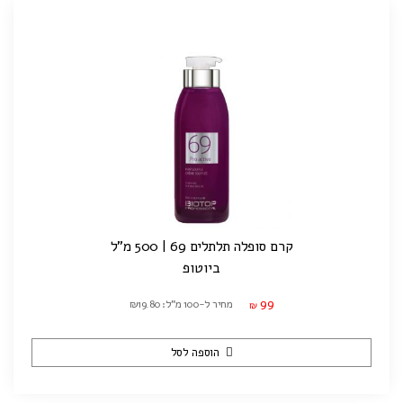
קרם סופלה תלתלים 69 | 500 מ"ל
ביוטופ
99
מחיר ל-100 מ"ל: ₪19.80
₪
הוספה לסל