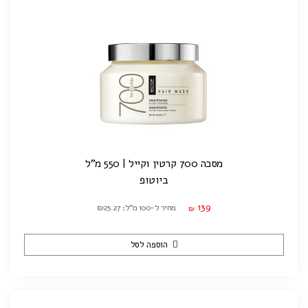
מסכה 700 קרטין וקייל | 550 מ"ל
ביוטופ
139
מחיר ל-100 מ"ל: ₪25.27
₪
הוספה לסל