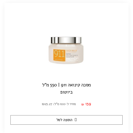
מסכה קינואה 911 | 550 מ"ל
ביוטופ
139
מחיר ל-100 מ"ל: ₪25.27
₪
הוספה לסל