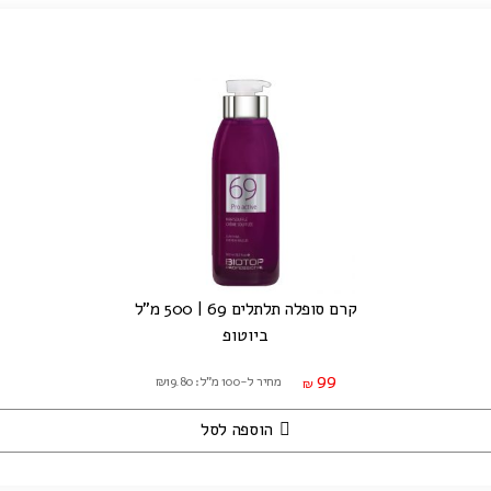
קרם סופלה תלתלים 69 | 500 מ"ל
ביוטופ
99
מחיר ל-100 מ"ל: ₪19.80
₪
הוספה לסל