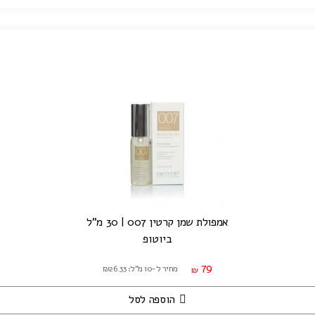
אמפולת שמן קרטין 007 | 30 מ"ל
ביוטופ
79
מחיר ל-10 מ"ל: ₪26.33
₪
הוספה לסל