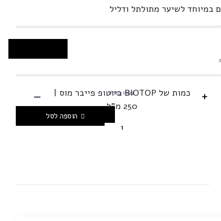
אם במיוחד לשיער מתולתל ודליל
-
כמות של BIOTOP ביוטופ פייבר מוס |
+
בחרו כמות
250 מ"ל
הוספה לסל