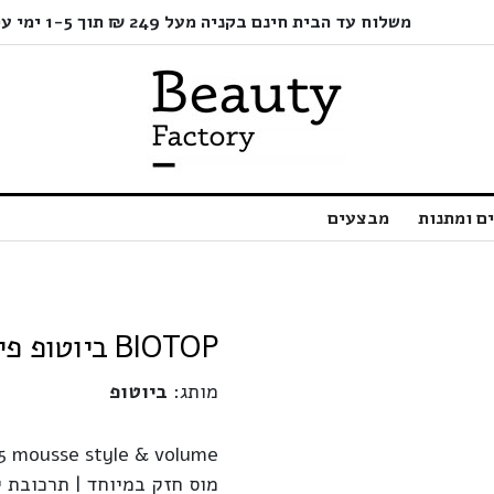
משלוח עד הבית חינם בקניה מעל 249 ₪ תוך 1-5 ימי עסקים בלבד!
ם ומתנות
מבצעים
BIOTOP ביוטופ פייבר מוס | 250 מ"ל
מותג:
ביוטופ
35 mousse style & volume
מוס חזק במיוחד | תרכובת י