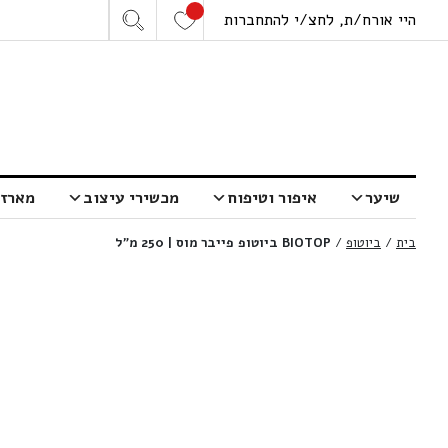
היי אורח/ת, לחצ/י להתחברות
שיער
איפור וטיפוח
מכשירי עיצוב
מארזי
בית
/
ביוטופ
/
BIOTOP ביוטופ פייבר מוס | 250 מ”ל