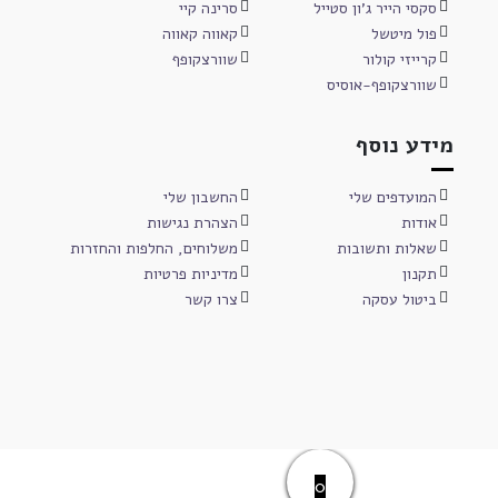
סקסי הייר ג'ון סטייל
סרינה קיי
פול מיטשל
קאווה קאווה
קרייזי קולור
שוורצקופף
שוורצקופף-אוסיס
מידע נוסף
המועדפים שלי
החשבון שלי
אודות
הצהרת נגישות
שאלות ותשובות
משלוחים, החלפות והחזרות
תקנון
מדיניות פרטיות
ביטול עסקה
צרו קשר
0