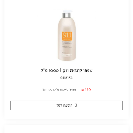
שמפו קינואה 911 | 1000 מ"ל
ביוטופ
119
מחיר ל-100 מ"ל: ₪11.90
₪
הוספה לסל