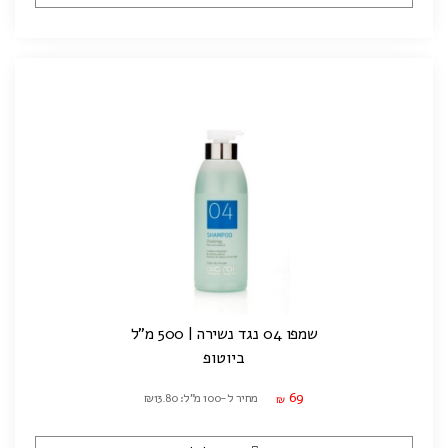
שמפו 04 נגד נשירה | 500 מ"ל
ביוטופ
69
מחיר ל-100 מ"ל: ₪13.80
₪