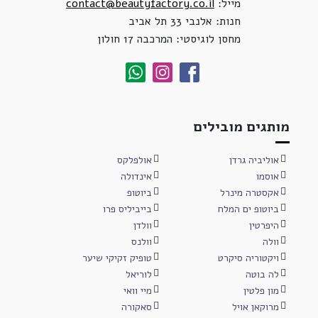
מייל:
contact@beautyfactory.co.il
חנות: אלנבי 33 תל אביב
מחסן לוגיסטי: המרכבה 17 חולון
מותגים מובילים
אוליביה גרדן
אולפלקס
אוסמו
אינדולה
אקסטרה מינרל
ביוטופ
ביוטופ ים המלח
בייביליס פרו
היפרטין
וולדן
וולה
וולנס
ויקטוריה סיקרט
טופיק זקיקי שיער
לה בוטה
לוריאל
מון פלטין
מיי וואי
מרוקאן אויל
סאקורה