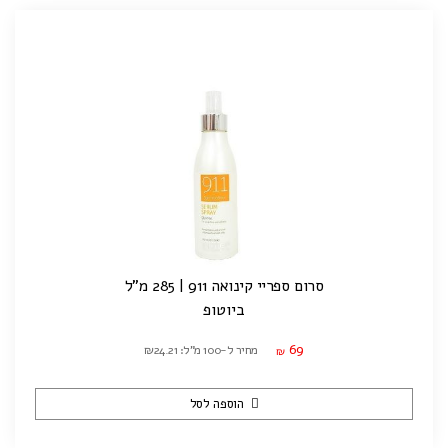
סרום ספריי קינואה 911 | 285 מ"ל
ביוטופ
69
מחיר ל-100 מ"ל: ₪24.21
₪
הוספה לסל