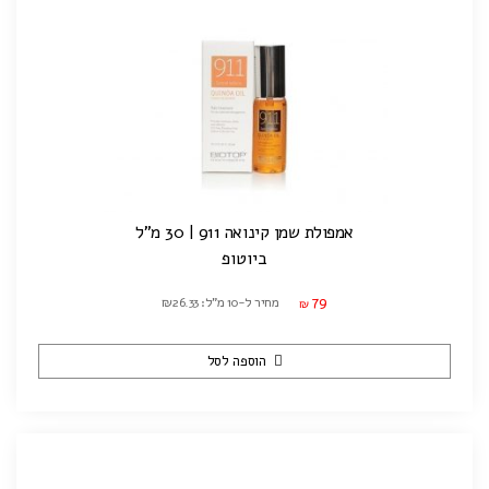
אמפולת שמן קינואה 911 | 30 מ"ל
ביוטופ
79
מחיר ל-10 מ"ל: ₪26.33
₪
הוספה לסל