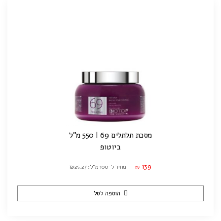
מסכת תלתלים 69 | 550 מ"ל
ביוטופ
139
מחיר ל-100 מ"ל: ₪25.27
₪
הוספה לסל