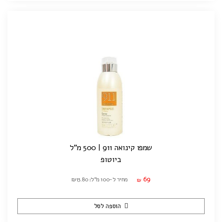
שמפו קינואה 911 | 500 מ"ל
ביוטופ
69
מחיר ל-100 מ"ל: ₪13.80
₪
הוספה לסל