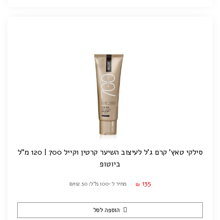
סילקי טאץ' קרם ג'ל לעיצוב השיער קרטין וקייל 700 | 120 מ"ל
ביוטופ
135
מחיר ל-100 מ"ל: ₪112.50
₪
הוספה לסל