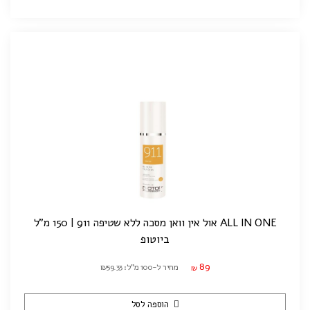
ALL IN ONE אול אין וואן מסכה ללא שטיפה 911 | 150 מ"ל
ביוטופ
89
מחיר ל-100 מ"ל: ₪59.33
₪
הוספה לסל