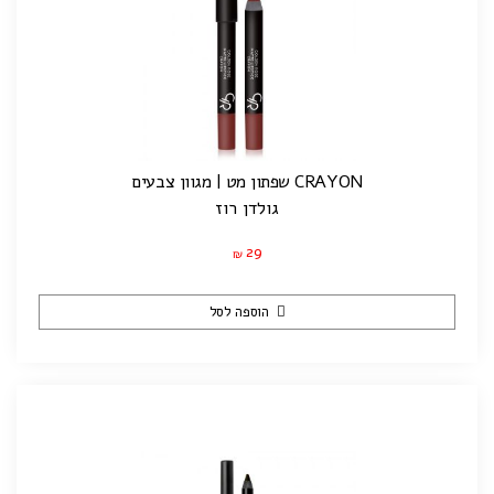
CRAYON שפתון מט | מגוון צבעים
גולדן רוז
29
₪
הוספה לסל