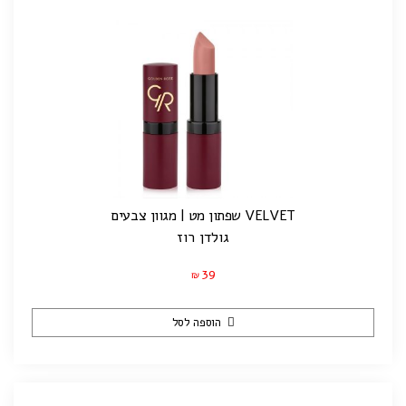
VELVET שפתון מט | מגוון צבעים
גולדן רוז
39
₪
הוספה לסל