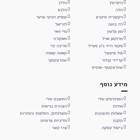
היפרטין
וולדן
וולה
וולנס
ויקטוריה סיקרט
טופיק זקיקי שיער
לה בוטה
לוריאל
מון פלטין
מיי וואי
מרוקאן אויל
סאקורה
סקסי הייר ג'ון סטייל
סרינה קיי
פול מיטשל
קאווה קאווה
קרייזי קולור
שוורצקופף
שוורצקופף-אוסיס
מידע נוסף
המועדפים שלי
החשבון שלי
אודות
הצהרת נגישות
שאלות ותשובות
משלוחים, החלפות והחזרות
תקנון
מדיניות פרטיות
ביטול עסקה
צרו קשר