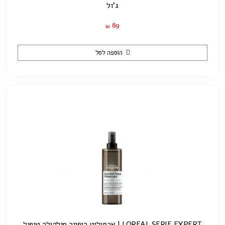
ג'ול
89
₪
הוספה לסל
LOREAL SERIE EXPERT | אבסולוט ריפייר מולקולר טיפול