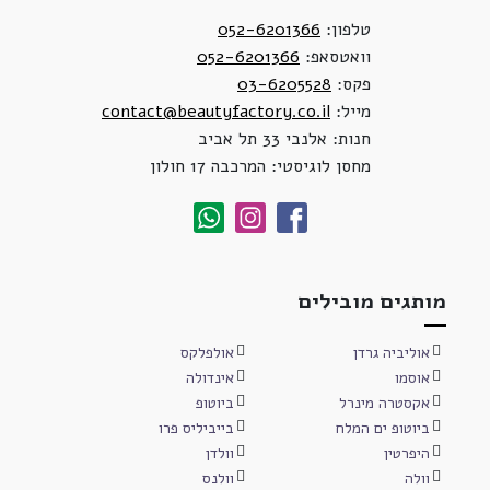
טלפון:
052-6201366
וואטסאפ:
052-6201366
פקס:
03-6205528
מייל:
contact@beautyfactory.co.il
חנות: אלנבי 33 תל אביב
מחסן לוגיסטי: המרכבה 17 חולון
מותגים מובילים
אוליביה גרדן
אולפלקס
אוסמו
אינדולה
אקסטרה מינרל
ביוטופ
ביוטופ ים המלח
בייביליס פרו
היפרטין
וולדן
וולה
וולנס