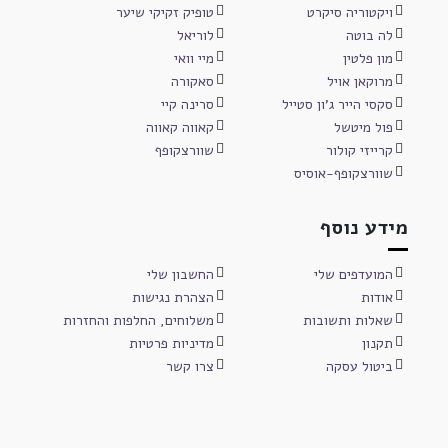
ויקטוריה סיקרט
טופיק זקיקי שיער
לה בוטה
לוריאל
מון פלטין
מיי וואי
מרוקאן אויל
סאקורה
סקסי הייר ג'ון סטייל
סרינה קיי
פול מיטשל
קאווה קאווה
קרייזי קולור
שוורצקופף
שוורצקופף-אוסיס
מידע נוסף
המועדפים שלי
החשבון שלי
אודות
הצהרת נגישות
שאלות ותשובות
משלוחים, החלפות והחזרות
תקנון
מדיניות פרטיות
ביטול עסקה
צרו קשר