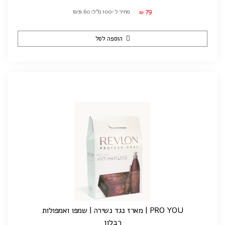
79
מחיר ל-100 מ"ל: ₪31.60
₪
הוספה לסל
PRO YOU | מארז נגד נשירה | שמפו ואמפולות
רבלון