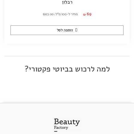
רבלון
69
מחיר ל-100 מ"ל: ₪23.00
₪
הוספה לסל
למה לרכוש בביוטי פקטורי?