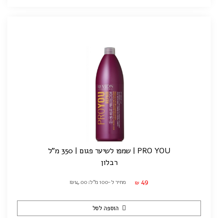
PRO YOU | שמפו לשיער פגום | 350 מ"ל
רבלון
49
מחיר ל-100 מ"ל: ₪14.00
₪
הוספה לסל