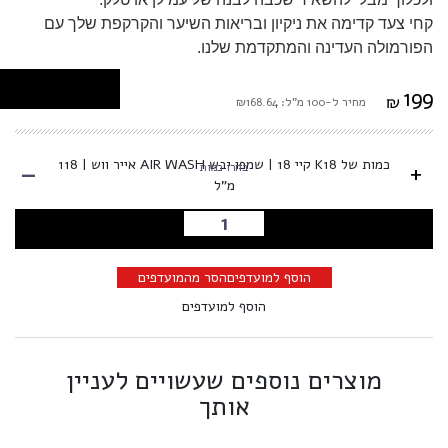
קחי צעד קדימה את ניקיון ובריאות השיער והקרקפת שלך עם
הפורמולה העדינה והמתקדמת שלנו
.
199
₪
מחיר ל-100 מ"ל: ₪168.64
-
כמות של K18 קיי 18 | שמפו יבש AIR WASH אייר ווש | 118
+
בחרו כמות
מ"ל
הוספה לסל
הוסף למועדפים
הסר מהמועדפים
הוסף למועדפים
מוצרים נוספים שעשויים לעניין
אותך