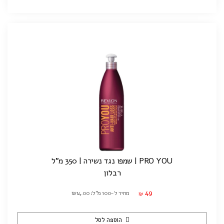
PRO YOU | שמפו נגד נשירה | 350 מ"ל
רבלון
49
מחיר ל-100 מ"ל: ₪14.00
₪
הוספה לסל