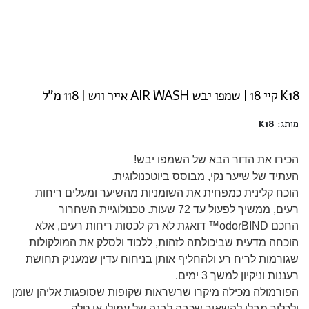
K18 קיי 18 | שמפו יבש AIR WASH אייר ווש | 118 מ"ל
מותג:
K18
הכירו את הדור הבא של השמפו יבש
!
העתיד של שיער נקי, מבוסס ביוטכנולוגית
.
הוכח קלינית כמפחית את השומניות מהשיער ומעלים ריחות
רעים, ממשיך לפעול עד 72 שעות
.
טכנולוגיית השחרור
החכם
™odorBIND
דואגת לא רק לכסות ריחות רעים, אלא
הוכחה מדעית שביכולתה לזהות, ללכוד ולסלק את המולקולות
שגורמות לריח רע ולהחליף אותן בניחוח עדין שמעניק תחושת
רעננות וניקיון למשך 3 ימים
.
הפורמולה מכילה מיקרו שרשראות שקופות שסופגות אליהן שומן
ולכלוך מבלי להשאיר שכבה לבנה של עמילן או טלק
.