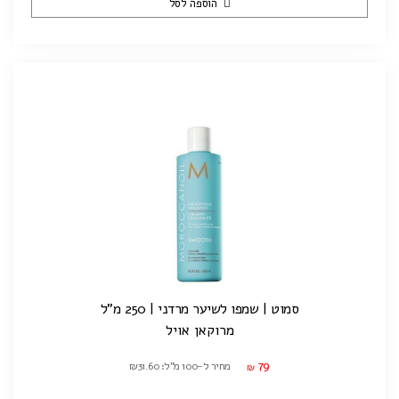
הוספה לסל
סמוט | שמפו לשיער מרדני | 250 מ"ל
מרוקאן אויל
79
מחיר ל-100 מ"ל: ₪31.60
₪