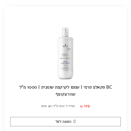
BC סקאלפ תרפי | שמפו לקרקפת שומנית | 1000 מ"ל
שוורצקופף
129
מחיר ל-100 מ"ל: ₪12.90
₪
הוספה לסל