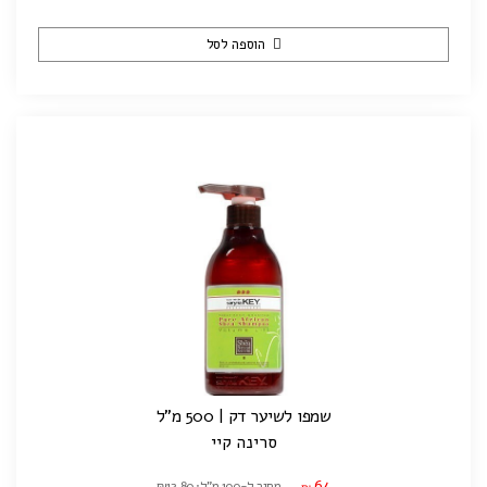
הוספה לסל
שמפו לשיער דק | 500 מ"ל
סרינה קיי
64
מחיר ל-100 מ"ל: ₪12.80