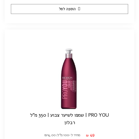
הוספה לסל
PRO YOU | שמפו לשיער צבוע | 350 מ"ל
רבלון
49
מחיר ל-100 מ"ל: ₪14.00
₪