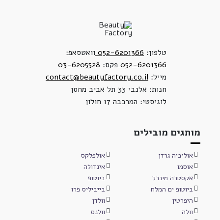
טלפון:
052-6201366
וואטסאפ:
052-6201366
פקס:
03-6205528
מייל:
contact@beautyfactory.co.il
חנות: אלנבי 33 תל אביב מחסן
לוגיסטי: המרכבה 17 חולון
מותגים מובילים
אוליביה גרדן
אולפלקס
אוסמו
אינדולה
אקסטרה מינרל
ביוטופ
ביוטופ ים המלח
בייביליס פרו
היפרטין
וולדן
וולה
וולנס