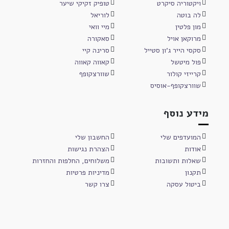
ויקטוריה סיקרט
טופיק זקיקי שיער
לה בוטה
לוריאל
מון פלטין
מיי וואי
מרוקאן אויל
סאקורה
סקסי הייר ג'ון סטייל
סרינה קיי
פול מיטשל
קאווה קאווה
קרייזי קולור
שוורצקופף
שוורצקופף-אוסיס
מידע נוסף
המועדפים שלי
החשבון שלי
אודות
הצהרת נגישות
שאלות ותשובות
משלוחים, החלפות והחזרות
תקנון
מדיניות פרטיות
ביטול עסקה
צרו קשר