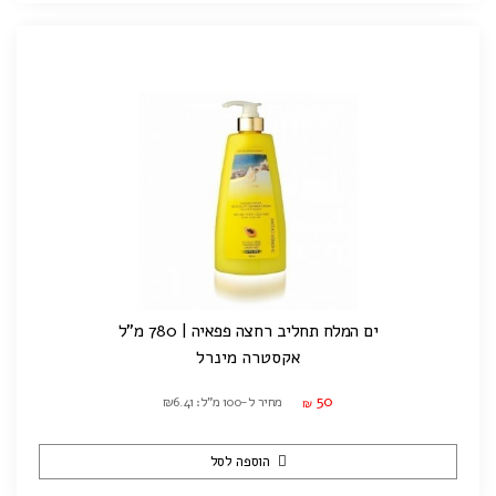
ים המלח תחליב רחצה פפאיה | 780 מ"ל
אקסטרה מינרל
50
מחיר ל-100 מ"ל: ₪6.41
₪
הוספה לסל