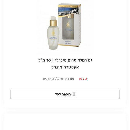
ים המלח סרום מינרלי | 30 מ"ל
אקסטרה מינרל
70
מחיר ל-10 מ"ל: ₪23.33
₪
הוספה לסל