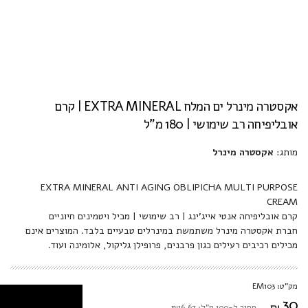
אקסטרה מינרל ים המלח EXTRA MINERAL | קרם
אובליפיחה רב שימושי | 180 מ"ל
מותג:
אקסטרה מינרל
EXTRA MINERAL ANTI AGING OBLIPICHA MULTI PURPOSE
CREAM
קרם אובליפיחה אנטי אייג'ינג | רב שימושי | מכיל ויטמינים חיוניים
חברת אקסטרה מינרל משתמשת במינרלים טבעיים בלבד. המוצרים אינם
מכילים רכיבים רעילים כגון פרבנים, פרופילן גליקול, אלומינה ועוד.
מק"ט: EM103
30
₪
מחיר ל-100 מ"ל: ₪16.67