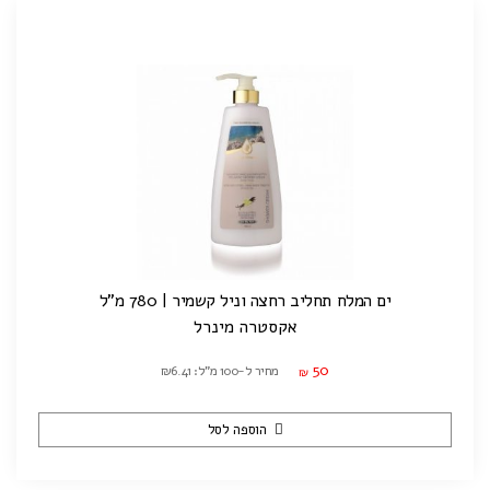
ים המלח תחליב רחצה וניל קשמיר | 780 מ"ל
אקסטרה מינרל
50
מחיר ל-100 מ"ל: ₪6.41
₪
הוספה לסל