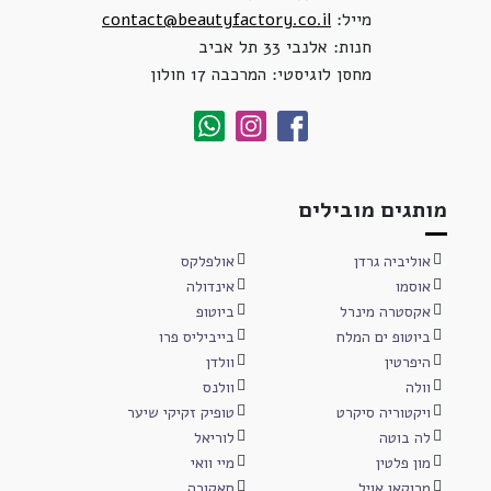
מייל:
contact@beautyfactory.co.il
חנות: אלנבי 33 תל אביב
מחסן לוגיסטי: המרכבה 17 חולון
מותגים מובילים
אוליביה גרדן
אולפלקס
אוסמו
אינדולה
אקסטרה מינרל
ביוטופ
ביוטופ ים המלח
בייביליס פרו
היפרטין
וולדן
וולה
וולנס
ויקטוריה סיקרט
טופיק זקיקי שיער
לה בוטה
לוריאל
מון פלטין
מיי וואי
מרוקאן אויל
סאקורה