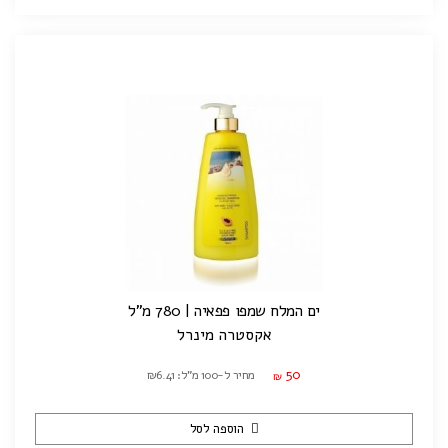
ים המלח שמפו פפאיה | 780 מ"ל
אקסטרה מינרל
50
מחיר ל-100 מ"ל: ₪6.41
₪
הוספה לסל