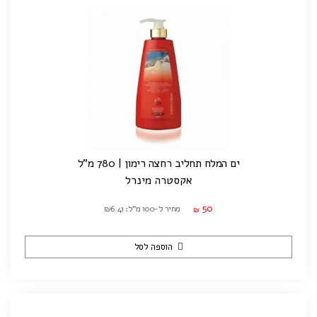
ים המלח תחליב רחצה רימון | 780 מ"ל
אקסטרה מינרל
50
מחיר ל-100 מ"ל: ₪6.41
₪
הוספה לסל