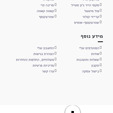
סקסי הייר ג'ון סטייל
סרינה קיי
פול מיטשל
קאווה קאווה
קרייזי קולור
שוורצקופף
שוורצקופף-אוסיס
מידע נוסף
המועדפים שלי
החשבון שלי
אודות
הצהרת נגישות
שאלות ותשובות
משלוחים, החלפות והחזרות
תקנון
מדיניות פרטיות
ביטול עסקה
צרו קשר