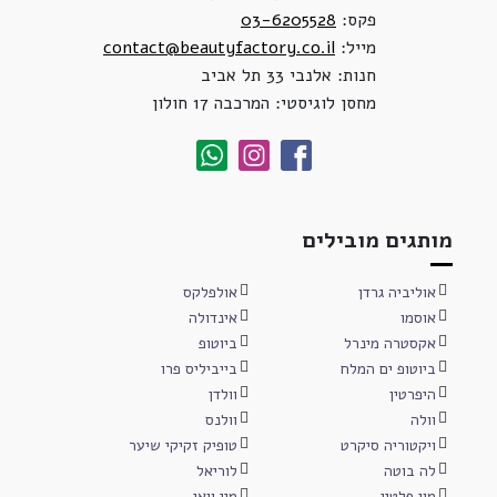
פקס:
03-6205528
מייל:
contact@beautyfactory.co.il
חנות: אלנבי 33 תל אביב
מחסן לוגיסטי: המרכבה 17 חולון
מותגים מובילים
אוליביה גרדן
אולפלקס
אוסמו
אינדולה
אקסטרה מינרל
ביוטופ
ביוטופ ים המלח
בייביליס פרו
היפרטין
וולדן
וולה
וולנס
ויקטוריה סיקרט
טופיק זקיקי שיער
לה בוטה
לוריאל
מון פלטין
מיי וואי