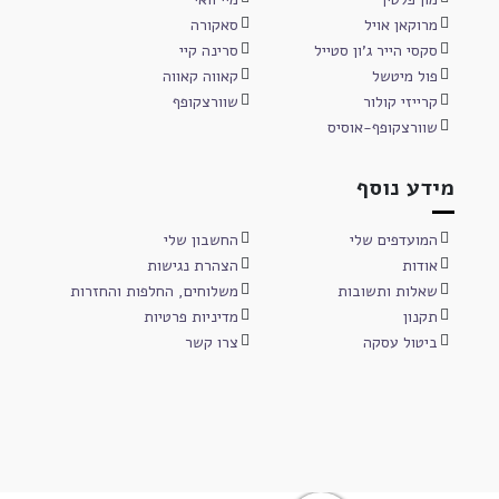
מרוקאן אויל
סאקורה
סקסי הייר ג'ון סטייל
סרינה קיי
פול מיטשל
קאווה קאווה
קרייזי קולור
שוורצקופף
שוורצקופף-אוסיס
מידע נוסף
המועדפים שלי
החשבון שלי
אודות
הצהרת נגישות
שאלות ותשובות
משלוחים, החלפות והחזרות
תקנון
מדיניות פרטיות
ביטול עסקה
צרו קשר