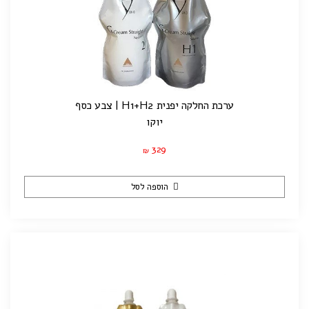
ערכת החלקה יפנית H1+H2 | צבע כסף
יוקו
329
₪
הוספה לסל