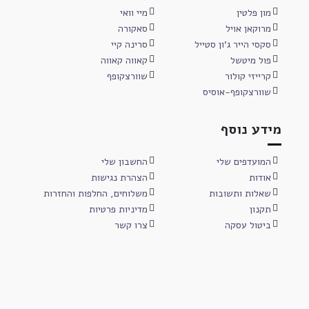
מון פלטין
מיי וואי
מרוקאן אויל
סאקורה
סקסי הייר ג'ון סטייל
סרינה קיי
פול מיטשל
קאווה קאווה
קרייזי קולור
שוורצקופף
שוורצקופף-אוסיס
מידע נוסף
המועדפים שלי
החשבון שלי
אודות
הצהרת נגישות
שאלות ותשובות
משלוחים, החלפות והחזרות
תקנון
מדיניות פרטיות
ביטול עסקה
צרו קשר