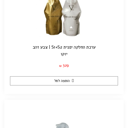
ערכת החלקה יפנית S1+S2 | צבע זהב
יוקו
329
₪
הוספה לסל