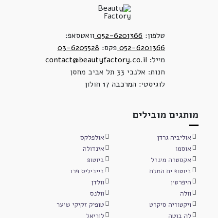
טלפון:
052-6201366
וואטסאפ:
052-6201366
פקס:
03-6205528
מייל:
contact@beautyfactory.co.il
חנות: אלנבי 33 תל אביב מחסן
לוגיסטי: המרכבה 17 חולון
מותגים מובילים
אוליביה גרדן
אולפלקס
אוסמו
אינדולה
אקסטרה מינרל
ביוטופ
ביוטופ ים המלח
בייביליס פרו
היפרטין
וולדן
וולה
וולנס
ויקטוריה סיקרט
טופיק זקיקי שיער
לה בוטה
לוריאל