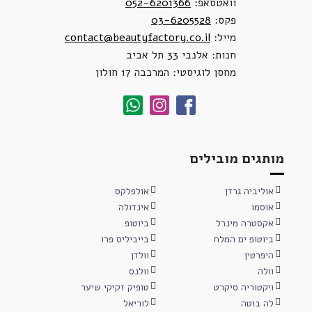
וואטסאפ:
052-6201366
פקס:
03-6205528
מייל:
contact@beautyfactory.co.il
חנות: אלנבי 33 תל אביב
מחסן לוגיסטי: המרכבה 17 חולון
מותגים מובילים
אוליביה גרדן
אולפלקס
אוסמו
אינדולה
אקסטרה מינרל
ביוטופ
ביוטופ ים המלח
בייביליס פרו
היפרטין
וולדן
וולה
וולנס
ויקטוריה סיקרט
טופיק זקיקי שיער
לה בוטה
לוריאל