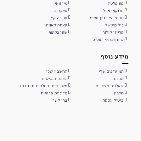
מון פלטין
מיי וואי
מרוקאן אויל
סאקורה
סקסי הייר ג'ון סטייל
סרינה קיי
פול מיטשל
קאווה קאווה
קרייזי קולור
שוורצקופף
שוורצקופף-אוסיס
מידע נוסף
המועדפים שלי
החשבון שלי
אודות
הצהרת נגישות
שאלות ותשובות
משלוחים, החלפות והחזרות
תקנון
מדיניות פרטיות
ביטול עסקה
צרו קשר