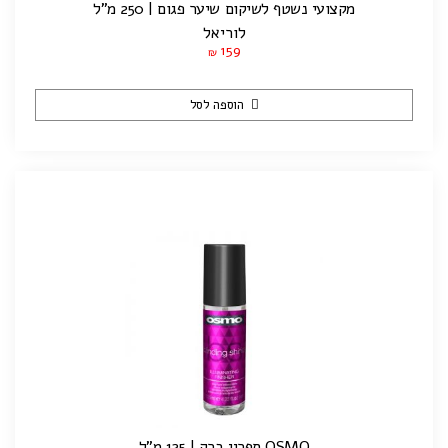
מקצועי נשטף לשיקום שיער פגום | 250 מ”ל
לוריאל
159
₪
הוספה לסל
OSMO ספריי ברק | 125 מ"ל