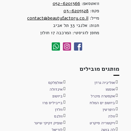
וואטסאפ:
052-6201366
פקס:
03-6205528
מייל:
contact@beautyfactory.co.il
חנות: אלנבי 33 תל אביב
מחסן לוגיסטי: המרכבה 17 חולון
מותגים מובילים
אוליביה גרדן
אולפלקס
אוסמו
אינדולה
אקסטרה מינרל
ביוטופ
ביוטופ ים המלח
בייביליס פרו
היפרטין
וולדן
וולה
וולנס
ויקטוריה סיקרט
טופיק זקיקי שיער
לה בוטה
לוריאל