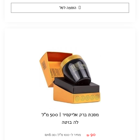
הוספה לסל
מסכת ברק אליקסיר | 500 מ"ל
לה בוטה
90
מחיר ל-100 מ"ל: ₪18.00
₪