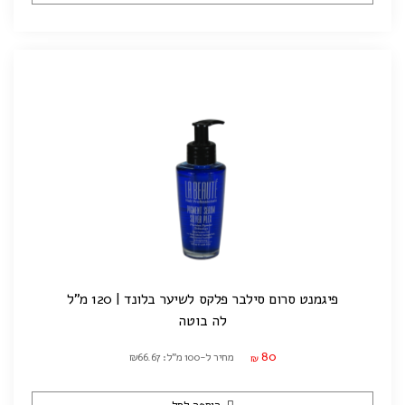
פיגמנט סרום סילבר פלקס לשיער בלונד | 120 מ"ל
לה בוטה
80
מחיר ל-100 מ"ל: ₪66.67
₪