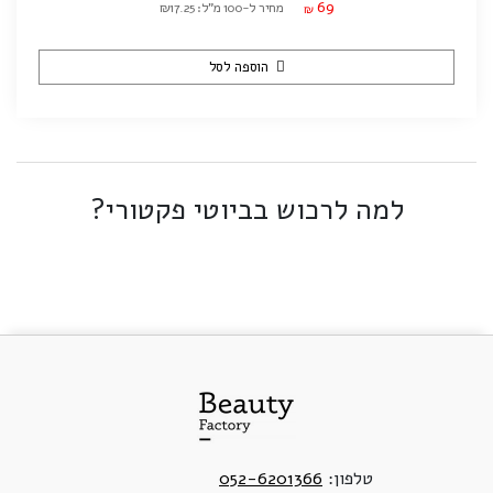
69
מחיר ל-100 מ"ל: ₪17.25
₪
הוספה לסל
למה לרכוש בביוטי פקטורי?
טלפון:
052-6201366