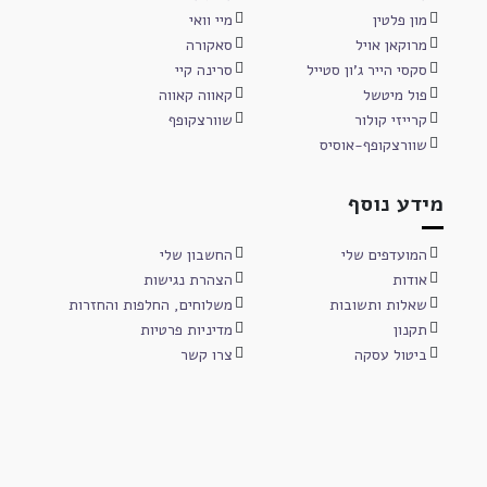
מון פלטין
מיי וואי
מרוקאן אויל
סאקורה
סקסי הייר ג'ון סטייל
סרינה קיי
פול מיטשל
קאווה קאווה
קרייזי קולור
שוורצקופף
שוורצקופף-אוסיס
מידע נוסף
המועדפים שלי
החשבון שלי
אודות
הצהרת נגישות
שאלות ותשובות
משלוחים, החלפות והחזרות
תקנון
מדיניות פרטיות
ביטול עסקה
צרו קשר