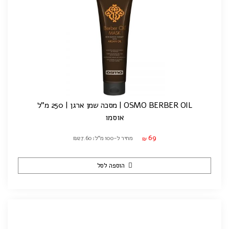
OSMO BERBER OIL | מסכה שמן ארגן | 250 מ"ל
אוסמו
69
מחיר ל-100 מ"ל: ₪27.60
₪
הוספה לסל