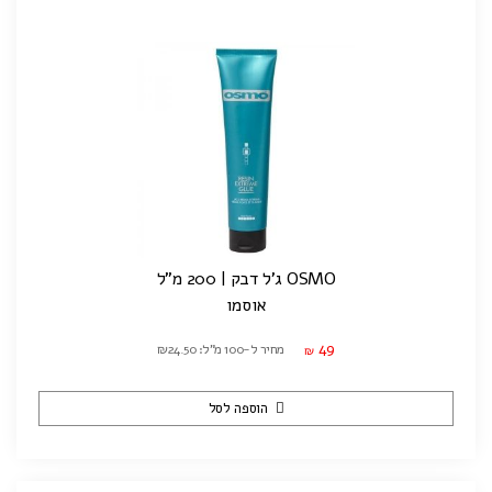
OSMO ג'ל דבק | 200 מ"ל
אוסמו
49
מחיר ל-100 מ"ל: ₪24.50
₪
הוספה לסל