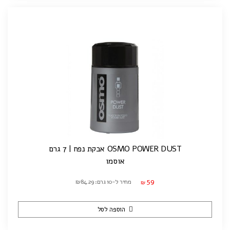
OSMO POWER DUST אבקת נפח | 7 גרם
אוסמו
59
מחיר ל-10 גרם: ₪84.29
₪
הוספה לסל