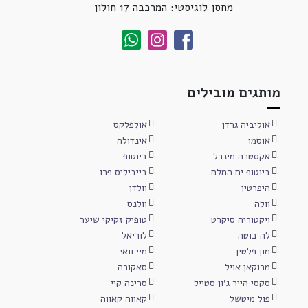
מחסן לוגיסטי: המרכבה 17 חולון
מותגים מובילים
אוליביה גרדן
אולפלקס
אוסמו
אינדולה
אקסטרה מינרל
ביוטופ
ביוטופ ים המלח
בייביליס פרו
היפרטין
וולדן
וולה
וולנס
ויקטוריה סיקרט
טופיק זקיקי שיער
לה בוטה
לוריאל
מון פלטין
מיי וואי
מרוקאן אויל
סאקורה
סקסי הייר ג'ון סטייל
סרינה קיי
פול מיטשל
קאווה קאווה