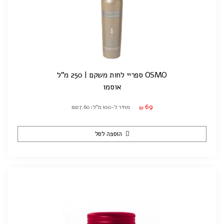
OSMO ספריי לחות משקם | 250 מ"ל
אוסמו
69
מחיר ל-100 מ"ל: ₪27.60
₪
הוספה לסל