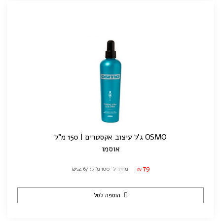
OSMO ג'ל עיצוב אקסטרים | 150 מ"ל
אוסמו
79
מחיר ל-100 מ"ל: ₪52.67
₪
הוספה לסל