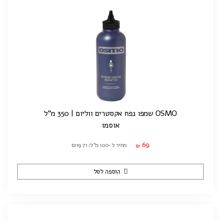
OSMO שמפו נפח אקסטרים ווליום | 350 מ"ל
אוסמו
69
מחיר ל-100 מ"ל: ₪19.71
₪
הוספה לסל