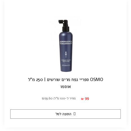
OSMO ספריי נפח מרים שורשים | 250 מ"ל
אוסמו
99
מחיר ל-100 מ"ל: ₪39.60
₪
הוספה לסל