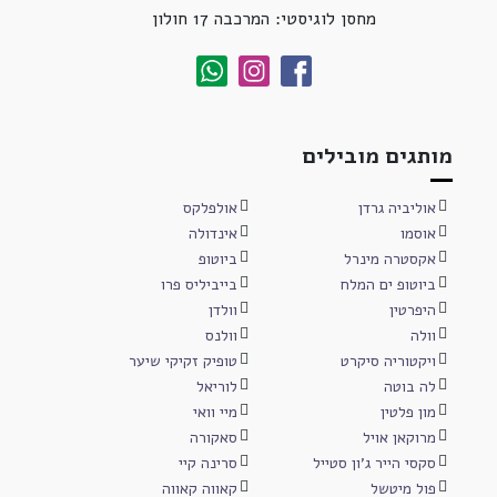
מחסן לוגיסטי: המרכבה 17 חולון
מותגים מובילים
אוליביה גרדן
אולפלקס
אוסמו
אינדולה
אקסטרה מינרל
ביוטופ
ביוטופ ים המלח
בייביליס פרו
היפרטין
וולדן
וולה
וולנס
ויקטוריה סיקרט
טופיק זקיקי שיער
לה בוטה
לוריאל
מון פלטין
מיי וואי
מרוקאן אויל
סאקורה
סקסי הייר ג'ון סטייל
סרינה קיי
פול מיטשל
קאווה קאווה