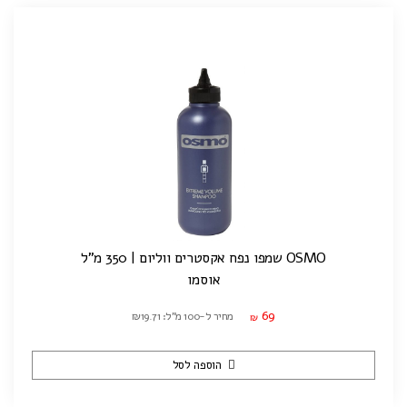
OSMO שמפו נפח אקסטרים ווליום | 350 מ"ל
אוסמו
69
מחיר ל-100 מ"ל: ₪19.71
₪
הוספה לסל