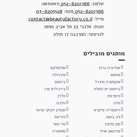
טלפון:
052-6201366
וואטסאפ:
052-6201366
פקס:
03-6205528
מייל:
contact@beautyfactory.co.il
חנות: אלנבי 33 תל אביב מחסן
לוגיסטי: המרכבה 17 חולון
מותגים מובילים
אוליביה גרדן
אולפלקס
אוסמו
אינדולה
אקסטרה מינרל
ביוטופ
ביוטופ ים המלח
בייביליס פרו
היפרטין
וולדן
וולה
וולנס
ויקטוריה סיקרט
טופיק זקיקי שיער
לה בוטה
לוריאל
מון פלטין
מיי וואי
מרוקאן אויל
סאקורה