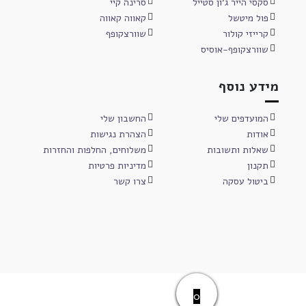
סקסי הייר ג'ון סטייל
סרינה קיי
פול מיטשל
קאווה קאווה
קרייזי קולור
שוורצקופף
שוורצקופף-אוסיס
מידע נוסף
המועדפים שלי
החשבון שלי
אודות
הצהרת נגישות
שאלות ותשובות
משלוחים, החלפות והחזרות
תקנון
מדיניות פרטיות
ביטול עסקה
צרו קשר
0