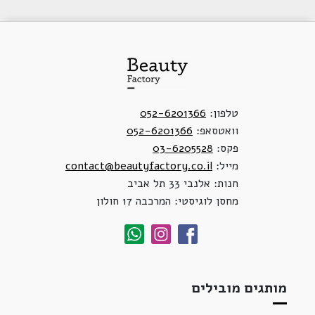
טלפון:
052-6201366
וואטסאפ:
052-6201366
פקס:
03-6205528
מייל:
contact@beautyfactory.co.il
חנות: אלנבי 33 תל אביב
מחסן לוגיסטי: המרכבה 17 חולון
מותגים מובילים