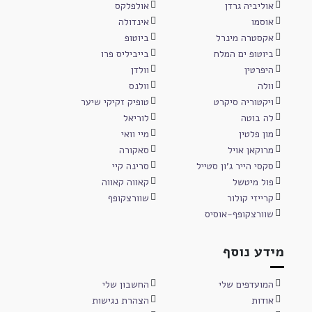
אוליביה גרדן
אולפלקס
אוסמו
אינדולה
אקסטרה מינרל
ביוטופ
ביוטופ ים המלח
בייביליס פרו
היפרטין
וולדן
וולה
וולנס
ויקטוריה סיקרט
טופיק זקיקי שיער
לה בוטה
לוריאל
מון פלטין
מיי וואי
מרוקאן אויל
סאקורה
סקסי הייר ג'ון סטייל
סרינה קיי
פול מיטשל
קאווה קאווה
קרייזי קולור
שוורצקופף
שוורצקופף-אוסיס
מידע נוסף
המועדפים שלי
החשבון שלי
אודות
הצהרת נגישות