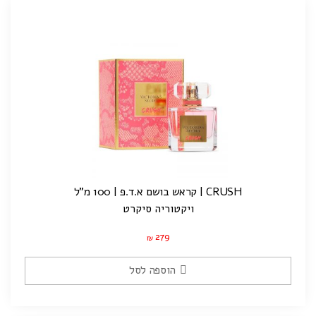
CRUSH | קראש בושם א.ד.פ | 100 מ”ל
ויקטוריה סיקרט
279
₪
הוספה לסל