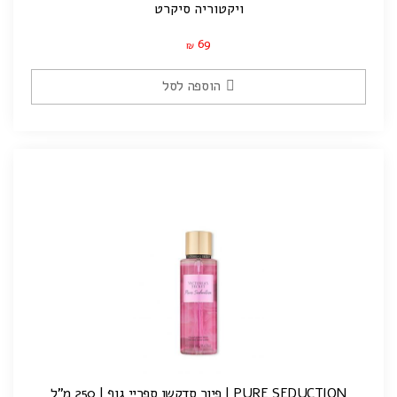
ויקטוריה סיקרט
69
₪
הוספה לסל
PURE SEDUCTION | פיור סדקשן ספריי גוף | 250 מ"ל