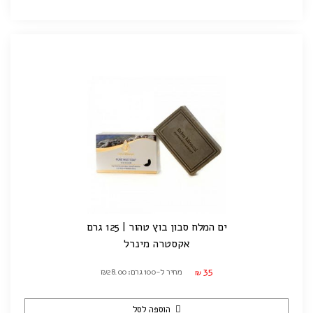
ים המלח סבון בוץ טהור | 125 גרם
אקסטרה מינרל
35
מחיר ל-100 גרם: ₪28.00
₪
הוספה לסל