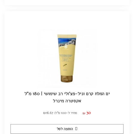
ים המלח קרם וניל-פצ'ולי רב שימושי | 180 מ"ל
אקסטרה מינרל
30
מחיר ל-100 מ"ל: ₪16.67
₪
הוספה לסל