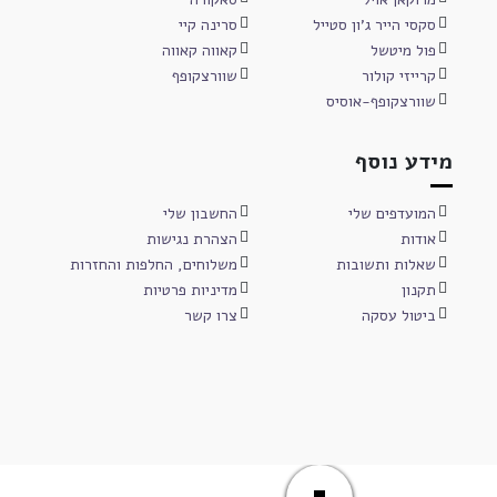
סקסי הייר ג'ון סטייל
סרינה קיי
פול מיטשל
קאווה קאווה
קרייזי קולור
שוורצקופף
שוורצקופף-אוסיס
מידע נוסף
המועדפים שלי
החשבון שלי
אודות
הצהרת נגישות
שאלות ותשובות
משלוחים, החלפות והחזרות
תקנון
מדיניות פרטיות
ביטול עסקה
צרו קשר