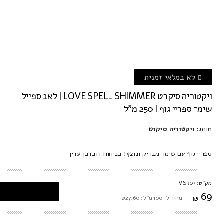
לא במלאי זמנית
ויקטוריה סיקרט LOVE SPELL SHIMMER | לאב ספייל
שימר ספריי גוף | 250 מ"ל
מותג:
ויקטוריה סיקרט
ספריי גוף עם שימר מבריק ונוצץ! בניחוח דובדבן עדין
מק"ט: VS307
69
₪
מחיר ל-100 מ"ל: ₪27.60