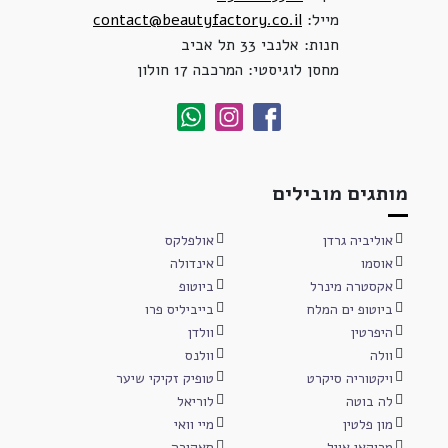
מייל:
contact@beautyfactory.co.il
חנות: אלנבי 33 תל אביב
מחסן לוגיסטי: המרכבה 17 חולון
מותגים מובילים
אוליביה גרדן
אולפלקס
אוסמו
אינדולה
אקסטרה מינרל
ביוטופ
ביוטופ ים המלח
בייביליס פרו
היפרטין
וולדן
וולה
וולנס
ויקטוריה סיקרט
טופיק זקיקי שיער
לה בוטה
לוריאל
מון פלטין
מיי וואי
מרוקאן אויל
סאקורה