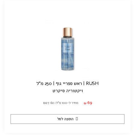
RUSH | ראש ספריי גוף | 250 מ"ל
ויקטוריה סיקרט
69
מחיר ל-100 מ"ל: ₪27.60
₪
הוספה לסל