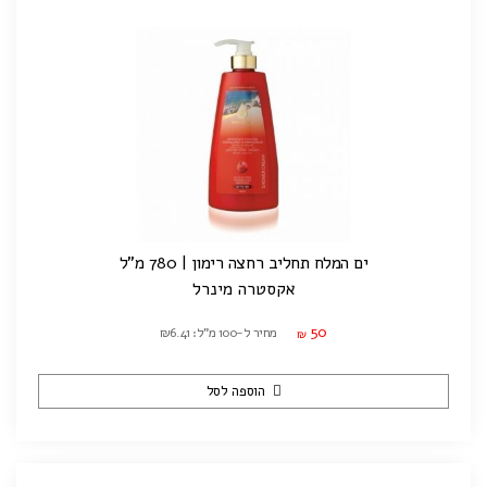
ים המלח תחליב רחצה רימון | 780 מ"ל
אקסטרה מינרל
50
מחיר ל-100 מ"ל: ₪6.41
₪
הוספה לסל