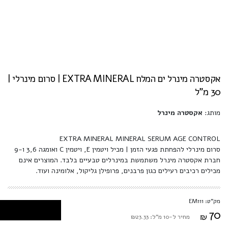
אקסטרה מינרל ים המלח EXTRA MINERAL | סרום מינרלי |
30 מ"ל
מותג:
אקסטרה מינרל
EXTRA MINERAL MINERAL SERUM AGE CONTROL
סרום מינרלי להפחתת פגעי הזמן | מכיל ויטמין E, ויטמין C ואומגה 3,6 ו-9
חברת אקסטרה מינרל משתמשת במינרלים טבעיים בלבד. המוצרים אינם
מכילים רכיבים רעילים כגון פרבנים, פרופילן גליקול, אלומינה ועוד.
מק"ט: EM111
70
₪
מחיר ל-10 מ"ל: ₪23.33