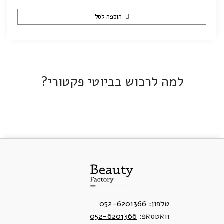
הוספה לסל
למה לרכוש בביוטי פקטורי?
טלפון:
052-6201366
וואטסאפ:
052-6201366