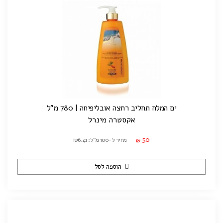
ים המלח תחליב רחצה אובליפיחה | 780 מ"ל
אקסטרה מינרל
50
מחיר ל-100 מ"ל: ₪6.41
₪
הוספה לסל