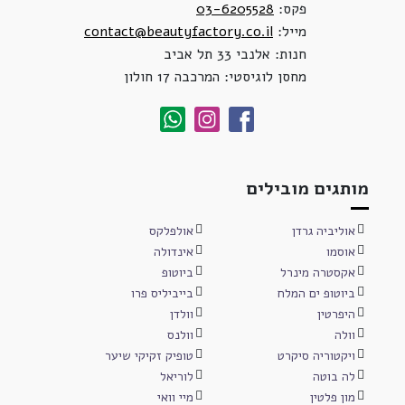
פקס:
03-6205528
מייל:
contact@beautyfactory.co.il
חנות: אלנבי 33 תל אביב
מחסן לוגיסטי: המרכבה 17 חולון
מותגים מובילים
אוליביה גרדן
אולפלקס
אוסמו
אינדולה
אקסטרה מינרל
ביוטופ
ביוטופ ים המלח
בייביליס פרו
היפרטין
וולדן
וולה
וולנס
ויקטוריה סיקרט
טופיק זקיקי שיער
לה בוטה
לוריאל
מון פלטין
מיי וואי