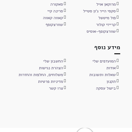
מרוקאן אויל
סאקורה
סקסי הייר ג'ון סטייל
סרינה קיי
פול מיטשל
קאווה קאווה
קרייזי קולור
שוורצקופף
שוורצקופף-אוסיס
מידע נוסף
המועדפים שלי
החשבון שלי
אודות
הצהרת נגישות
שאלות ותשובות
משלוחים, החלפות והחזרות
תקנון
מדיניות פרטיות
ביטול עסקה
צרו קשר