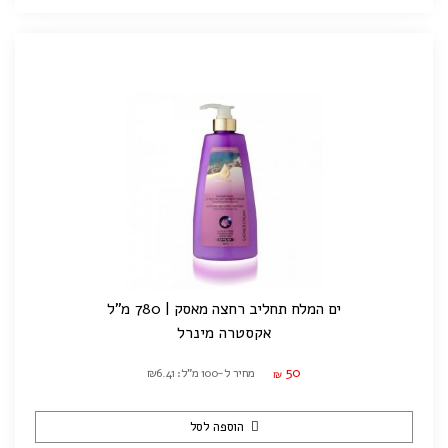
ים המלח תחליב רחצה מאסק | 780 מ"ל
אקסטרה מינרל
50
מחיר ל-100 מ"ל: ₪6.41
₪
הוספה לסל