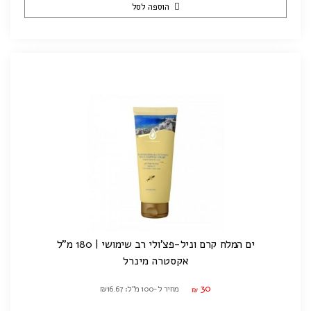
הוספה לסל
ים המלח קרם וניל-פצ'ולי רב שימושי | 180 מ"ל
אקסטרה מינרל
30
מחיר ל-100 מ"ל: ₪16.67
₪