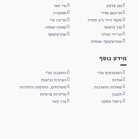
מון פלטין
מיי וואי
מרוקאן אויל
סאקורה
סקסי הייר ג'ון סטייל
סרינה קיי
פול מיטשל
קאווה קאווה
קרייזי קולור
שוורצקופף
שוורצקופף-אוסיס
מידע נוסף
המועדפים שלי
החשבון שלי
אודות
הצהרת נגישות
שאלות ותשובות
משלוחים, החלפות והחזרות
תקנון
מדיניות פרטיות
ביטול עסקה
צרו קשר