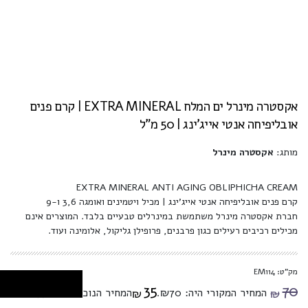
אקסטרה מינרל ים המלח EXTRA MINERAL | קרם פנים
אובליפיחה אנטי אייג'ינג | 50 מ"ל
מותג:
אקסטרה מינרל
EXTRA MINERAL ANTI AGING OBLIPHICHA CREAM
קרם פנים אובליפיחה אנטי אייג'ינג | מכיל ויטמינים ואומגה 3,6 ו-9
חברת אקסטרה מינרל משתמשת במינרלים טבעיים בלבד. המוצרים אינם
מכילים רכיבים רעילים כגון פרבנים, פרופילן גליקול, אלומינה ועוד.
מק"ט: EM114
35
70
המחיר המקורי היה: ₪70.
המחיר הנוכחי הוא: ₪35.
₪
₪