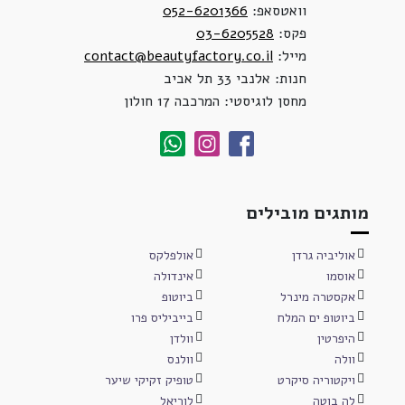
וואטסאפ:
052-6201366
פקס:
03-6205528
מייל:
contact@beautyfactory.co.il
חנות: אלנבי 33 תל אביב
מחסן לוגיסטי: המרכבה 17 חולון
מותגים מובילים
אוליביה גרדן
אולפלקס
אוסמו
אינדולה
אקסטרה מינרל
ביוטופ
ביוטופ ים המלח
בייביליס פרו
היפרטין
וולדן
וולה
וולנס
ויקטוריה סיקרט
טופיק זקיקי שיער
לה בוטה
לוריאל