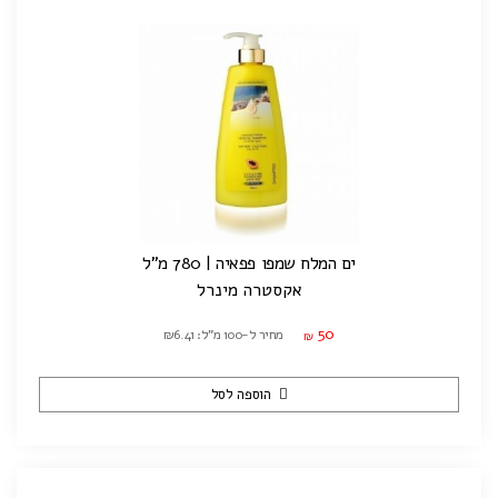
ים המלח שמפו פפאיה | 780 מ"ל
אקסטרה מינרל
50
מחיר ל-100 מ"ל: ₪6.41
₪
הוספה לסל