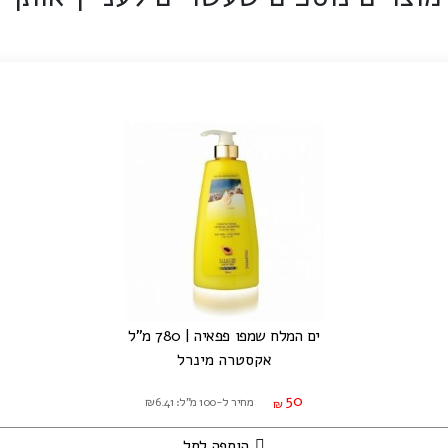
ים המלח שמפו פפאיה | 780 מ"ל
אקסטרה מינרל
50
מחיר ל-100 מ"ל: ₪6.41
₪
הוספה לסל