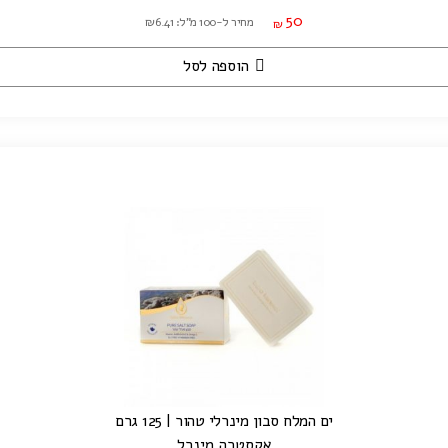
50
מחיר ל-100 מ"ל: ₪6.41
₪
הוספה לסל
ים המלח סבון מינרלי טהור | 125 גרם
אקסטרה מינרל