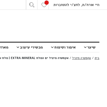
היי אורח/ת, לחצ/י להתחברות
שיער
איפור וטיפוח
מכשירי עיצוב
מארזי
בית
/
אקסטרה מינרל
/
אקסטרה מינרל ים המלח EXTRA MINERAL | מלח אמבט טהור מאסק | 500 גרם