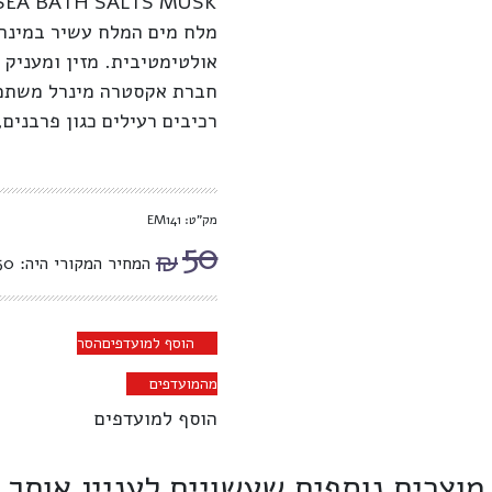
 SEA BATH SALTS MUSK
מלח מים המלח עשיר במינרל
אולטימטיבית. מזין ומעניק
חברת אקסטרה מינרל משתמש
רכיבים רעילים כגון פרבנים, 
מק"ט: EM141
50
₪
המחיר המקורי היה: ₪50.
הוסף למועדפים
הסר
מהמועדפים
הוסף למועדפים
מוצרים נוספים שעשויים לעניין אותך