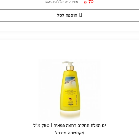
70
מחיר ל-10 מ"ל: ₪23.33
₪
הוספה לסל
ים המלח תחליב רחצה פפאיה | 780 מ"ל
אקסטרה מינרל