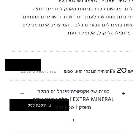
EXTRA MINERAL PURE DEAD
ים, מבושם קלות בניחוח מאסק לחוויית רחצה
 חיוניות מחודשת לעורך תוך שחרור שרירים מתוחים.
ת במינרלים טבעיים בלבד. המוצרים אינם מכילים
פרופילן גליקול, אלומינה ועוד.
20
₪
המחיר הנוכחי הוא: ₪20.
מחיר ל-100 גרם: ₪4.00
-
כמות של אקסטרה מינרל ים המלח
+
בחרו כמות
EXTRA MINERAL | מלח אמבט טהור
הוספה לסל
מאסק | 500 גרם