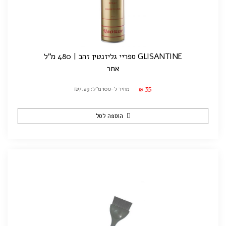
GLISANTINE ספריי גליזנטין זהב | 480 מ"ל
אחר
35
מחיר ל-100 מ"ל: ₪7.29
₪
הוספה לסל