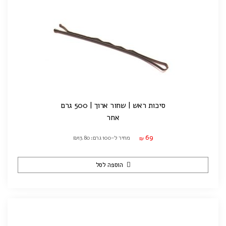
סיכות ראש | שחור ארוך | 500 גרם
אחר
69
מחיר ל-100 גרם: ₪13.80
₪
הוספה לסל