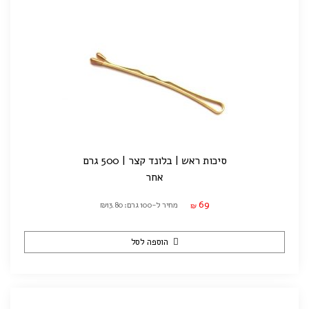
סיכות ראש | בלונד קצר | 500 גרם
אחר
69
מחיר ל-100 גרם: ₪13.80
₪
הוספה לסל