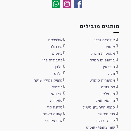
מותגים מובילים
אוליביה גרדן
אולפלקס
אוסמו
אינדולה
אקסטרה מינרל
ביוטופ
ביוטופ ים המלח
בייביליס פרו
היפרטין
וולדן
וולה
וולנס
ויקטוריה סיקרט
טופיק זקיקי שיער
לה בוטה
לוריאל
מון פלטין
מיי וואי
מרוקאן אויל
סאקורה
סקסי הייר ג'ון סטייל
סרינה קיי
פול מיטשל
קאווה קאווה
קרייזי קולור
שוורצקופף
שוורצקופף-אוסיס