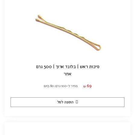
סיכות ראש | בלונד ארוך | 500 גרם
אחר
69
מחיר ל-100 גרם: ₪13.80
₪
הוספה לסל