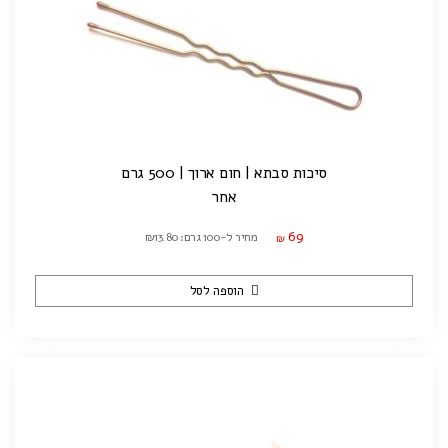
סיכות סבתא | חום ארוך | 500 גרם
אחר
69
מחיר ל-100 גרם: ₪13.80
₪
הוספה לסל