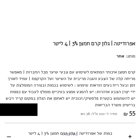
אפרודיטה | גלון קרם חמצן 3% | 4 ליטר
מותג:
אחר
קרם חמצן איכותי המתאים לשימוש עם צבעי שיער מכל החברות | מאפשר
מריחה קלה של הצבע והגנה מריבית על השיער ועל הקרקפת | עמיד לאורך
זמן ובעל ריח נעים הוראות שימוש : לשימוש בכמות ובצורה המומלצת על
ידי יצרן הצבע אזהרות: יש להמנע ממגע בעיניים מומלץ לעבוד עם כפפות
יש להשתמש בקערת פלסטיק/זכוכית יש לאחסן את הגלון במקום קריר ויבש
ברישיון משרד הבריאות
55
₪
מחיר ל-100 מ"ל: ₪1.38
-
כמות של אפרודיטה | גלון קרם חמצן 3% | 4 ליטר
+
בחרו כמות