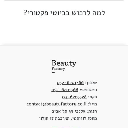
למה לרכוש בביוטי פקטורי?
טלפון:
052-6201366
וואטסאפ:
052-6201366
פקס:
03-6205528
מייל:
contact@beautyfactory.co.il
חנות: אלנבי 33 תל אביב
מחסן לוגיסטי: המרכבה 17 חולון