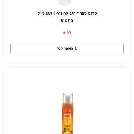
סרום ספריי קינואה 911 | 285 מ"ל
ביוטופ
69
₪
הוספה לסל