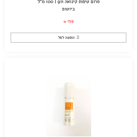
סרום טיפות קינואה 911 | 100 מ"ל
ביוטופ
159
₪
הוספה לסל