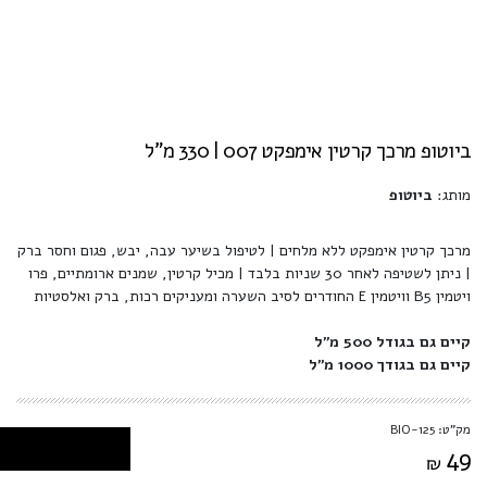
ביוטופ מרכך קרטין אימפקט 007 | 330 מ"ל
מותג:
ביוטופ
מרכך קרטין אימפקט ללא מלחים | לטיפול בשיער עבה, יבש, פגום וחסר ברק
| ניתן לשטיפה לאחר 30 שניות בלבד | מכיל קרטין, שמנים ארומתיים, פרו
ויטמין B5 וויטמין E החודרים לסיב השערה ומעניקים רכות, ברק ואלסטיות
קיים גם בגודל 500 מ''ל
קיים גם בגודך 1000 מ''ל
מק"ט: BIO-125
49
₪