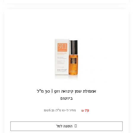
אמפולת שמן קינואה 911 | 30 מ"ל
ביוטופ
79
מחיר ל-10 מ"ל: ₪26.33
₪
הוספה לסל