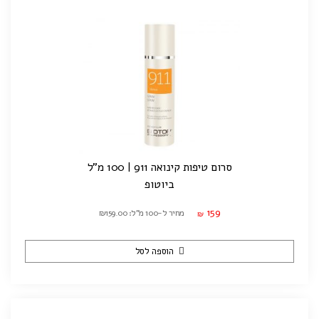
סרום טיפות קינואה 911 | 100 מ"ל
ביוטופ
159
מחיר ל-100 מ"ל: ₪159.00
₪
הוספה לסל