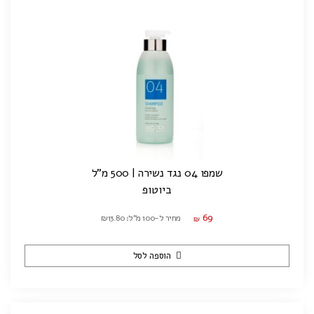
שמפו 04 נגד נשירה | 500 מ"ל
ביוטופ
69
מחיר ל-100 מ"ל: ₪13.80
₪
הוספה לסל