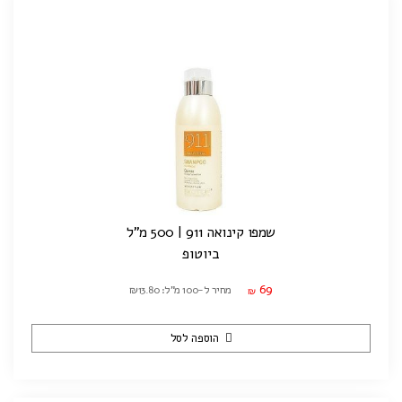
שמפו קינואה 911 | 500 מ"ל
ביוטופ
69
מחיר ל-100 מ"ל: ₪13.80
₪
הוספה לסל