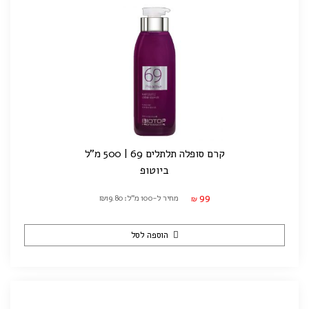
קרם סופלה תלתלים 69 | 500 מ"ל
ביוטופ
99
מחיר ל-100 מ"ל: ₪19.80
₪
הוספה לסל