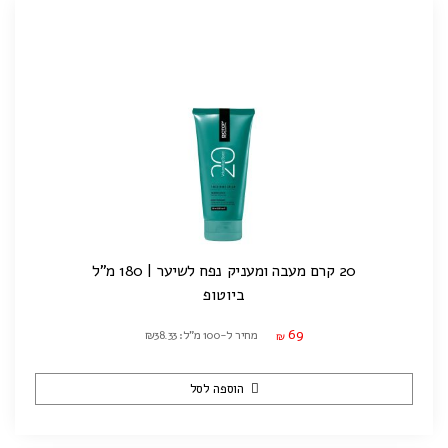
20 קרם מעבה ומעניק נפח לשיער | 180 מ"ל
ביוטופ
69
מחיר ל-100 מ"ל: ₪38.33
₪
הוספה לסל