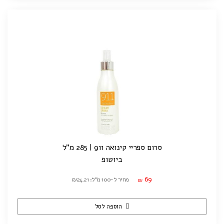
סרום ספריי קינואה 911 | 285 מ"ל
ביוטופ
69
מחיר ל-100 מ"ל: ₪24.21
₪
הוספה לסל