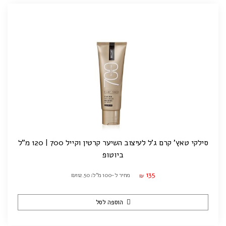
סילקי טאץ' קרם ג'ל לעיצוב השיער קרטין וקייל 700 | 120 מ"ל
ביוטופ
135
מחיר ל-100 מ"ל: ₪112.50
₪
הוספה לסל