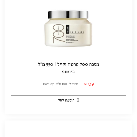
מסכה 700 קרטין וקייל | 550 מ"ל
ביוטופ
139
מחיר ל-100 מ"ל: ₪25.27
₪
הוספה לסל