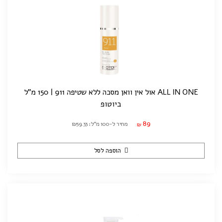
ALL IN ONE אול אין וואן מסכה ללא שטיפה 911 | 150 מ"ל
ביוטופ
89
מחיר ל-100 מ"ל: ₪59.33
₪
הוספה לסל