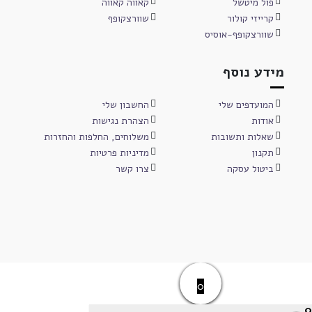
פול מיטשל
קאווה קאווה
קרייזי קולור
שוורצקופף
שוורצקופף-אוסיס
מידע נוסף
המועדפים שלי
החשבון שלי
אודות
הצהרת נגישות
שאלות ותשובות
משלוחים, החלפות והחזרות
תקנון
מדיניות פרטיות
ביטול עסקה
צרו קשר
0
0