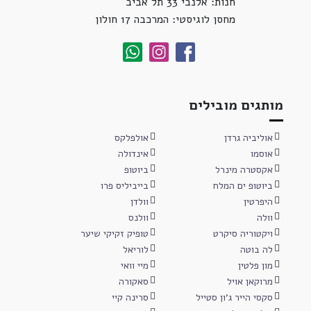
חנות: אלנבי 33 תל אביב
מחסן לוגיסטי: המרכבה 17 חולון
מותגים מובילים
אוליביה גרדן
אולפלקס
אוסמו
אינדולה
אקסטרה מינרל
ביוטופ
ביוטופ ים המלח
בייביליס פרו
היפרטין
וולדן
וולה
וולנס
ויקטוריה סיקרט
טופיק זקיקי שיער
לה בוטה
לוריאל
מון פלטין
מיי וואי
מרוקאן אויל
סאקורה
סקסי הייר ג'ון סטייל
סרינה קיי