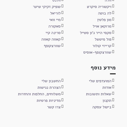
וולה
וולנס
ויקטוריה סיקרט
טופיק זקיקי שיער
לה בוטה
לוריאל
מון פלטין
מיי וואי
מרוקאן אויל
סאקורה
סקסי הייר ג'ון סטייל
סרינה קיי
פול מיטשל
קאווה קאווה
קרייזי קולור
שוורצקופף
שוורצקופף-אוסיס
מידע נוסף
המועדפים שלי
החשבון שלי
אודות
הצהרת נגישות
שאלות ותשובות
משלוחים, החלפות והחזרות
תקנון
מדיניות פרטיות
ביטול עסקה
צרו קשר