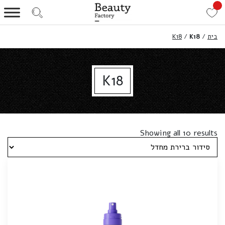
בית
/
K18
/
K18
K18
Showing all 10 results