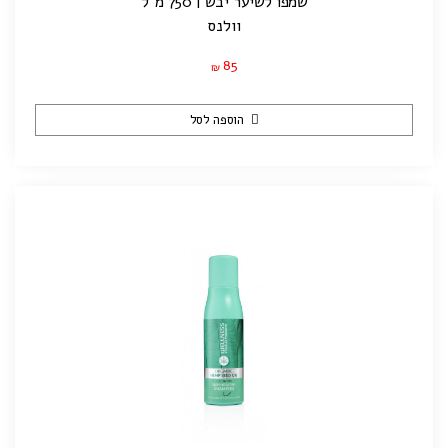
שמפו לשיער יבש | 750 מ"ל
וולנס
85
₪
הוספה לסל