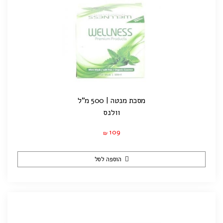
מסכת מנטה | 500 מ"ל
וולנס
109
₪
הוספה לסל