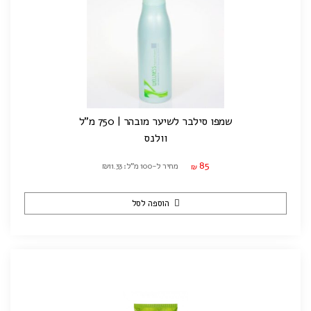
שמפו סילבר לשיער מובהר | 750 מ"ל
וולנס
85
מחיר ל-100 מ"ל: ₪11.33
₪
הוספה לסל