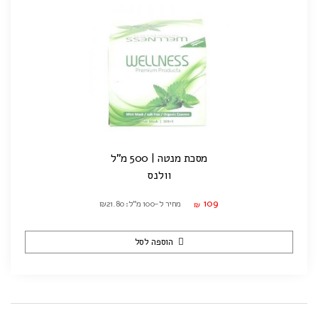
מסכת מנטה | 500 מ"ל
וולנס
109
מחיר ל-100 מ"ל: ₪21.80
₪
הוספה לסל