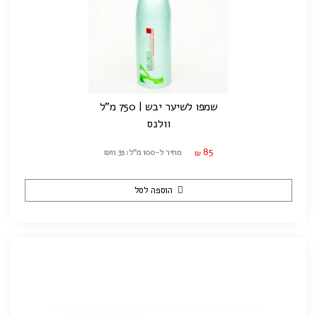
שמפו לשיער יבש | 750 מ"ל
וולנס
85
מחיר ל-100 מ"ל: ₪11.33
₪
הוספה לסל