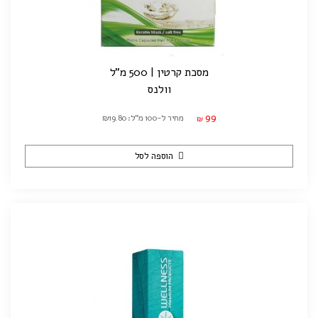
מסכת קרטין | 500 מ"ל
וולנס
99
מחיר ל-100 מ"ל: ₪19.80
₪
הוספה לסל