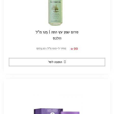
סרום שמן עץ התה | 125 מ"ל
וולנס
99
מחיר ל-100 מ"ל: ₪79.20
₪
הוספה לסל