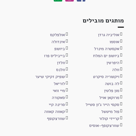
מותגים מובילים
אוליביה גרדן
אולפלקס
אוסמו
אינדולה
אקסטרה מינרל
ביוטופ
ביוטופ ים המלח
בייביליס פרו
היפרטין
וולדן
וולה
וולנס
ויקטוריה סיקרט
טופיק זקיקי שיער
לה בוטה
לוריאל
מון פלטין
מיי וואי
מרוקאן אויל
סאקורה
סקסי הייר ג'ון סטייל
סרינה קיי
פול מיטשל
קאווה קאווה
קרייזי קולור
שוורצקופף
שוורצקופף-אוסיס