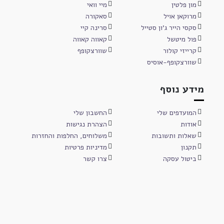
מון פלטין
מיי וואי
מרוקאן אויל
סאקורה
סקסי הייר ג'ון סטייל
סרינה קיי
פול מיטשל
קאווה קאווה
קרייזי קולור
שוורצקופף
שוורצקופף-אוסיס
מידע נוסף
המועדפים שלי
החשבון שלי
אודות
הצהרת נגישות
שאלות ותשובות
משלוחים, החלפות והחזרות
תקנון
מדיניות פרטיות
ביטול עסקה
צרו קשר