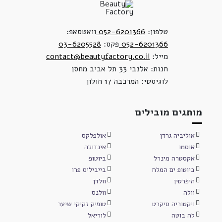
טלפון:
052-6201366
וואטסאפ:
052-6201366
פקס:
03-6205528
מייל:
contact@beautyfactory.co.il
חנות: אלנבי 33 תל אביב מחסן
לוגיסטי: המרכבה 17 חולון
מותגים מובילים
אוליביה גרדן
אולפלקס
אוסמו
אינדולה
אקסטרה מינרל
ביוטופ
ביוטופ ים המלח
בייביליס פרו
היפרטין
וולדן
וולה
וולנס
ויקטוריה סיקרט
טופיק זקיקי שיער
לה בוטה
לוריאל