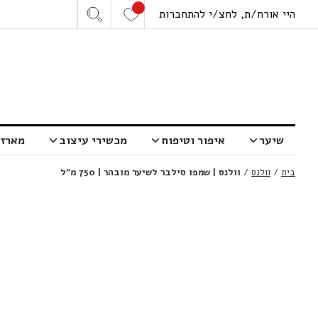
היי אורח/ת, לחצ/י להתחברות
שיער
איפור וטיפוח
מכשירי עיצוב
מארזי
בית
/
וולנס
/
וולנס | שמפו סילבר לשיער מובהר | 750 מ”ל