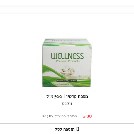
מסכת קרטין | 500 מ"ל
וולנס
99
מחיר ל-100 מ"ל: ₪19.80
₪
הוספה לסל