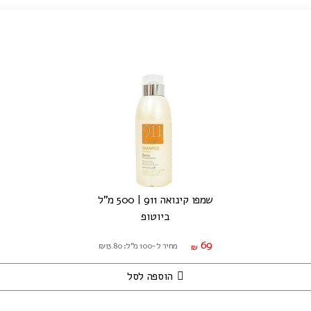
שמפו קינואה 911 | 500 מ"ל
ביוטופ
69
מחיר ל-100 מ"ל: ₪13.80
₪
הוספה לסל