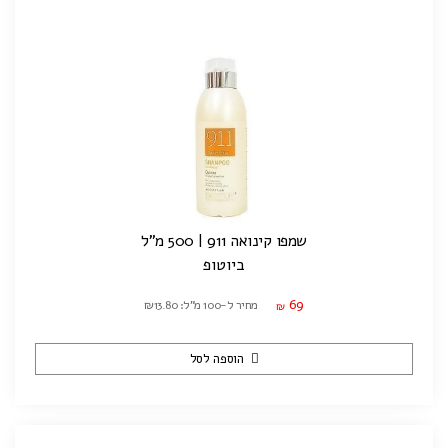
שמפו קינואה 911 | 500 מ"ל
ביוטופ
69
מחיר ל-100 מ"ל: ₪13.80
₪
הוספה לסל