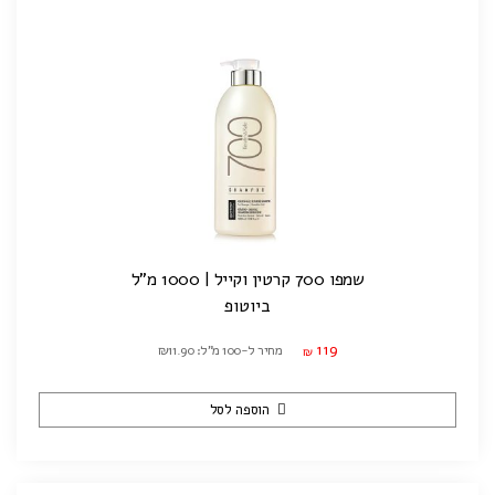
שמפו 700 קרטין וקייל | 1000 מ"ל
ביוטופ
119
מחיר ל-100 מ"ל: ₪11.90
₪
הוספה לסל