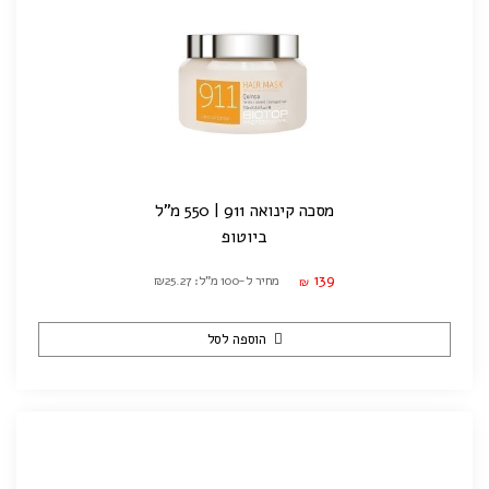
מסכה קינואה 911 | 550 מ"ל
ביוטופ
139
מחיר ל-100 מ"ל: ₪25.27
₪
הוספה לסל