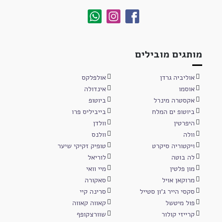
מותגים מובילים
אוליביה גרדן
אולפלקס
אוסמו
אינדולה
אקסטרה מינרל
ביוטופ
ביוטופ ים המלח
בייביליס פרו
היפרטין
וולדן
וולה
וולנס
ויקטוריה סיקרט
טופיק זקיקי שיער
לה בוטה
לוריאל
מון פלטין
מיי וואי
מרוקאן אויל
סאקורה
סקסי הייר ג'ון סטייל
סרינה קיי
פול מיטשל
קאווה קאווה
קרייזי קולור
שוורצקופף