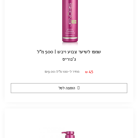
שמפו לשיער צבוע ויבש | 500 מ"ל
ג'נוריס
45
מחיר ל-100 מ"ל: ₪9.00
₪
הוספה לסל