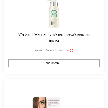
20 שמפו להענקת נפח לשיער דק ודליל | 250 מ"ל
ביוטופ
59
מחיר ל-100 מ"ל: ₪23.60
₪
הוספה לסל