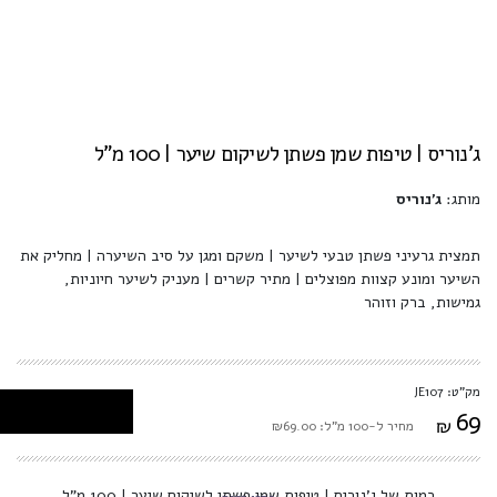
ג'נוריס | טיפות שמן פשתן לשיקום שיער | 100 מ"ל
מותג:
ג'נוריס
תמצית גרעיני פשתן טבעי לשיער | משקם ומגן על סיב השיערה | מחליק את
השיער ומונע קצוות מפוצלים | מתיר קשרים | מעניק לשיער חיוניות,
גמישות, ברק וזוהר
מק"ט: JE107
69
₪
מחיר ל-100 מ"ל: ₪69.00
כמות של ג'נוריס | טיפות שמן פשתן לשיקום שיער | 100 מ"ל