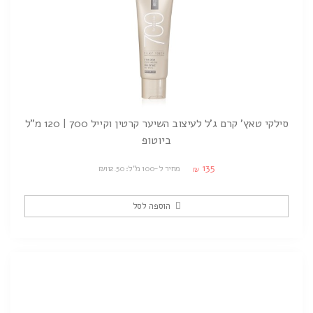
סילקי טאץ' קרם ג'ל לעיצוב השיער קרטין וקייל 700 | 120 מ"ל
ביוטופ
135
מחיר ל-100 מ"ל: ₪112.50
₪
הוספה לסל