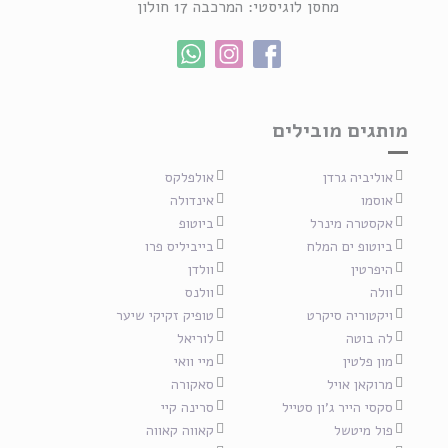
מחסן לוגיסטי: המרכבה 17 חולון
מותגים מובילים
אוליביה גרדן
אולפלקס
אוסמו
אינדולה
אקסטרה מינרל
ביוטופ
ביוטופ ים המלח
בייביליס פרו
היפרטין
וולדן
וולה
וולנס
ויקטוריה סיקרט
טופיק זקיקי שיער
לה בוטה
לוריאל
מון פלטין
מיי וואי
מרוקאן אויל
סאקורה
סקסי הייר ג'ון סטייל
סרינה קיי
פול מיטשל
קאווה קאווה