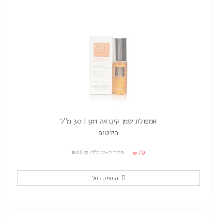
אמפולת שמן קינואה 911 | 30 מ"ל
ביוטופ
79
מחיר ל-10 מ"ל: ₪26.33
₪
הוספה לסל