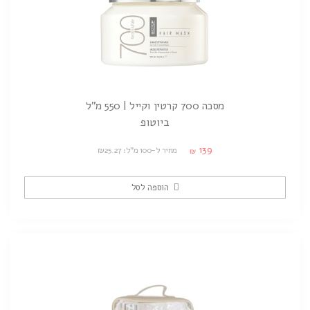
מסכה 700 קרטין וקייל | 550 מ"ל
ביוטופ
139
מחיר ל-100 מ"ל: ₪25.27
₪
הוספה לסל