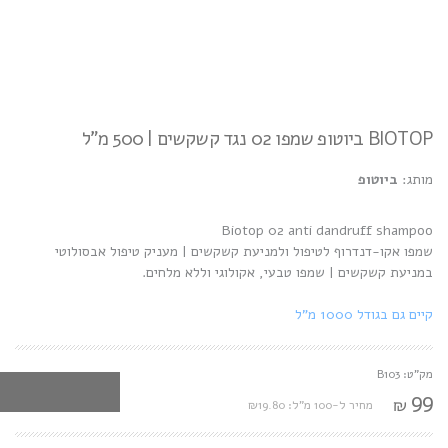
BIOTOP ביוטופ שמפו 02 נגד קשקשים | 500 מ"ל
מותג:
ביוטופ
Biotop 02 anti dandruff shampoo
שמפו אקו-דנדרוף לטיפול ולמניעת קשקשים | מעניק טיפול אבסולוטי
במניעת קשקשים | שמפו טבעי, אקולוגי וללא מלחים.
קיים גם בגודל 1000 מ"ל
מק"ט: B103
99
₪
מחיר ל-100 מ"ל: ₪19.80