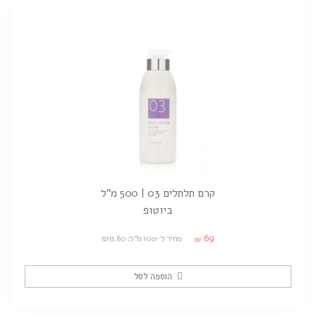
קרם תלתלים 03 | 500 מ"ל
ביוטופ
69
מחיר ל-100 מ"ל: ₪13.80
₪
הוספה לסל