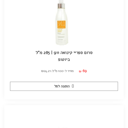
סרום ספריי קינואה 911 | 285 מ"ל
ביוטופ
69
מחיר ל-100 מ"ל: ₪24.21
₪
הוספה לסל