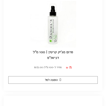
סרום מג'יק קרטין | 100 מ"ל
דניאל'ס
75
מחיר ל-100 מ"ל: ₪75.00
₪
הוספה לסל