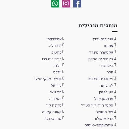
מותגים מובילים
אוליביה גרדן
אולפלקס
אוסמו
אינדולה
אקסטרה מינרל
ביוטופ
ביוטופ ים המלח
בייביליס פרו
היפרטין
וולדן
וולה
וולנס
ויקטוריה סיקרט
טופיק זקיקי שיער
לה בוטה
לוריאל
מון פלטין
מיי וואי
מרוקאן אויל
סאקורה
סקסי הייר ג'ון סטייל
סרינה קיי
פול מיטשל
קאווה קאווה
קרייזי קולור
שוורצקופף
שוורצקופף-אוסיס