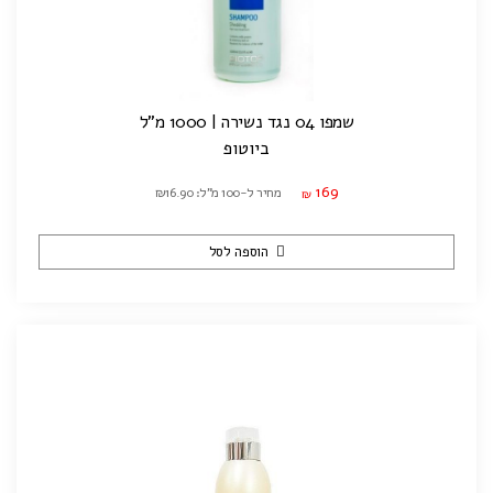
שמפו 04 נגד נשירה | 1000 מ"ל
ביוטופ
169
מחיר ל-100 מ"ל: ₪16.90
₪
הוספה לסל