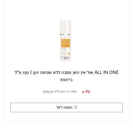
ALL IN ONE אול אין וואן מסכה ללא שטיפה 911 | 150 מ"ל
ביוטופ
89
מחיר ל-100 מ"ל: ₪59.33
₪
הוספה לסל