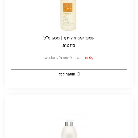
שמפו קינואה 911 | 500 מ"ל
ביוטופ
69
מחיר ל-100 מ"ל: ₪13.80
₪
הוספה לסל