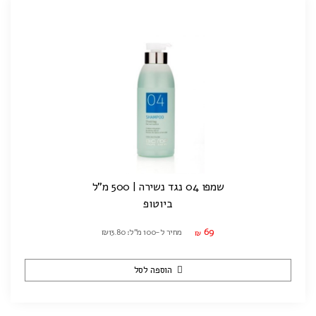
שמפו 04 נגד נשירה | 500 מ"ל
ביוטופ
69
מחיר ל-100 מ"ל: ₪13.80
₪
הוספה לסל