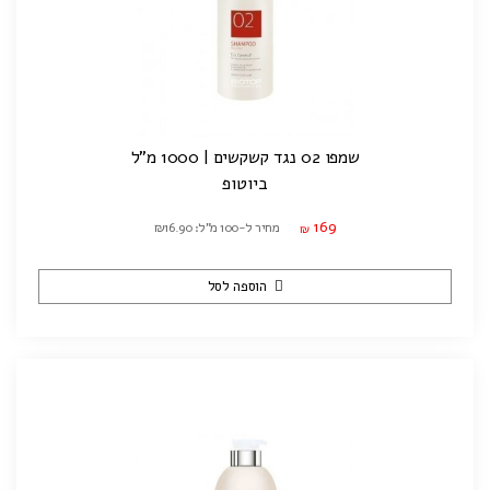
שמפו 02 נגד קשקשים | 1000 מ"ל
ביוטופ
169
מחיר ל-100 מ"ל: ₪16.90
₪
הוספה לסל