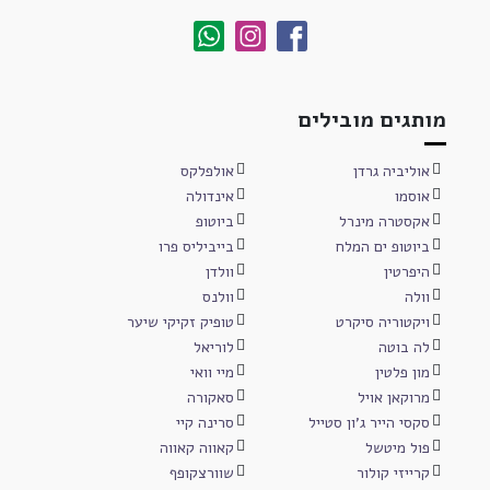
מותגים מובילים
אוליביה גרדן
אולפלקס
אוסמו
אינדולה
אקסטרה מינרל
ביוטופ
ביוטופ ים המלח
בייביליס פרו
היפרטין
וולדן
וולה
וולנס
ויקטוריה סיקרט
טופיק זקיקי שיער
לה בוטה
לוריאל
מון פלטין
מיי וואי
מרוקאן אויל
סאקורה
סקסי הייר ג'ון סטייל
סרינה קיי
פול מיטשל
קאווה קאווה
קרייזי קולור
שוורצקופף