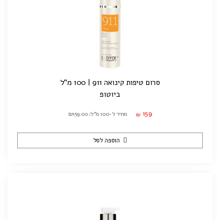
סרום טיפות קינואה 911 | 100 מ"ל
ביוטופ
159
מחיר ל-100 מ"ל: ₪159.00
₪
הוספה לסל