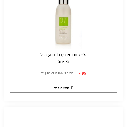
גלייז תפוחים 07 | 500 מ"ל
ביוטופ
99
מחיר ל-100 מ"ל: ₪19.80
₪
הוספה לסל