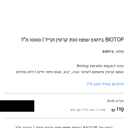
BIOTOP ביוטופ שמפו 700 קרטין וקייל | 1000 מ"ל
מותג:
ביוטופ
Biotop keratin impact 007
שמפו קרטין אימפקט לשיער עבה, יבש, פגום וחסר חיים | ללא מלחים
קיים גם בגודל 500 מ"ל
מק"ט: B108
119
₪
מחיר ל-100 מ"ל: ₪11.90
כמות של BIOTOP ביוטופ שמפו 700 קרטין וקייל | 1000 מ"ל