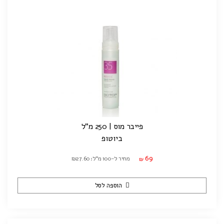
פייבר מוס | 250 מ"ל
ביוטופ
69
מחיר ל-100 מ"ל: ₪27.60
₪
הוספה לסל