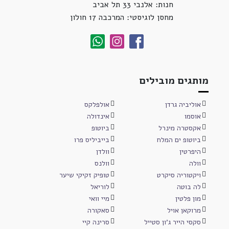
חנות: אלנבי 33 תל אביב
מחסן לוגיסטי: המרכבה 17 חולון
מותגים מובילים
אוליביה גרדן
אולפלקס
אוסמו
אינדולה
אקסטרה מינרל
ביוטופ
ביוטופ ים המלח
בייביליס פרו
היפרטין
וולדן
וולה
וולנס
ויקטוריה סיקרט
טופיק זקיקי שיער
לה בוטה
לוריאל
מון פלטין
מיי וואי
מרוקאן אויל
סאקורה
סקסי הייר ג'ון סטייל
סרינה קיי