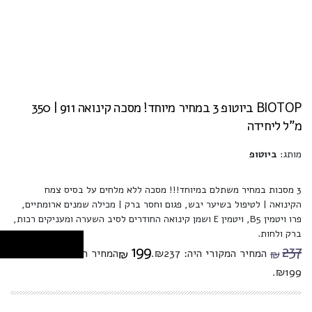
BIOTOP ביוטופ 3 במחיר מיוחד! מסכה קינואה 911 | 350
מ”ל ליחידה
מותג:
ביוטופ
3 מסכות במחיר משתלם במיוחד!!! מסכה ללא מלחים על בסיס צמח
הקינואה | לטיפול בשיער יבש, פגום וחסר ברק | מכילה שמנים ארומתיים,
פרו ויטמין B5, ויטמין E ושמן קינואה החודרים לסיב השערה ומעניקים רכות,
ברק ולחות.
199
237
המחיר המקורי היה: ₪237.
המחיר הנוכחי הוא:
₪
₪
₪199.