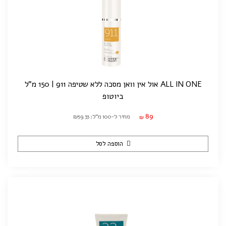
ALL IN ONE אול אין וואן מסכה ללא שטיפה 911 | 150 מ"ל
ביוטופ
89
מחיר ל-100 מ"ל: ₪59.33
₪
הוספה לסל