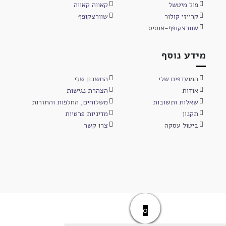
פול מיטשל
קאווה קאווה
קרייזי קולור
שוורצקופף
שוורצקופף-אוסיס
מידע נוסף
המועדפים שלי
החשבון שלי
אודות
הצהרת נגישות
שאלות ותשובות
משלוחים, החלפות והחזרות
תקנון
מדיניות פרטיות
ביטול עסקה
צרו קשר
0