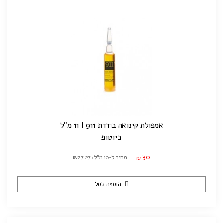
אמפולת קינואה בודדת 911 | 11 מ"ל
ביוטופ
30
מחיר ל-10 מ"ל: ₪27.27
₪
הוספה לסל