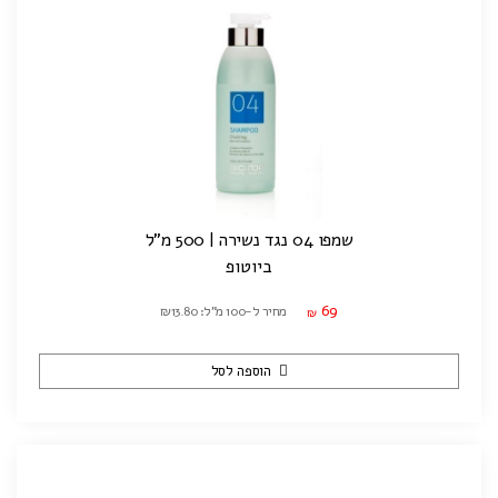
שמפו 04 נגד נשירה | 500 מ"ל
ביוטופ
69
מחיר ל-100 מ"ל: ₪13.80
₪
הוספה לסל