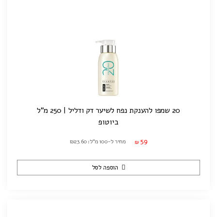
20 שמפו להענקת נפח לשיער דק ודליל | 250 מ"ל
ביוטופ
59
מחיר ל-100 מ"ל: ₪23.60
₪
הוספה לסל