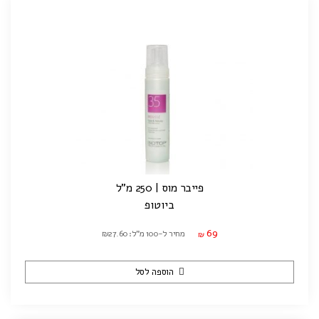
פייבר מוס | 250 מ"ל
ביוטופ
69
מחיר ל-100 מ"ל: ₪27.60
₪
הוספה לסל