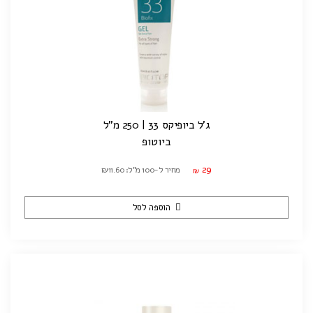
ג'ל ביופיקס 33 | 250 מ"ל
ביוטופ
29
מחיר ל-100 מ"ל: ₪11.60
₪
הוספה לסל