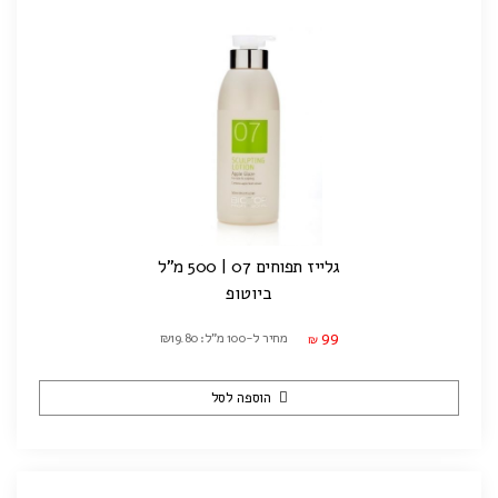
גלייז תפוחים 07 | 500 מ"ל
ביוטופ
99
מחיר ל-100 מ"ל: ₪19.80
₪
הוספה לסל