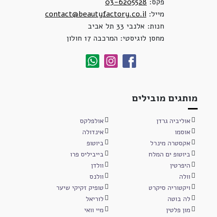
פקס:
03-6205528
מייל:
contact@beautyfactory.co.il
חנות: אלנבי 33 תל אביב
מחסן לוגיסטי: המרכבה 17 חולון
מותגים מובילים
אוליביה גרדן
אולפלקס
אוסמו
אינדולה
אקסטרה מינרל
ביוטופ
ביוטופ ים המלח
בייביליס פרו
היפרטין
וולדן
וולה
וולנס
ויקטוריה סיקרט
טופיק זקיקי שיער
לה בוטה
לוריאל
מון פלטין
מיי וואי