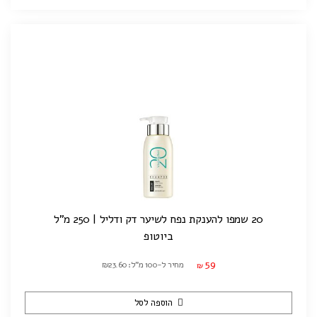
20 שמפו להענקת נפח לשיער דק ודליל | 250 מ"ל
ביוטופ
59
מחיר ל-100 מ"ל: ₪23.60
₪
הוספה לסל