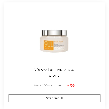
מסכה קינואה 911 | 550 מ"ל
ביוטופ
139
מחיר ל-100 מ"ל: ₪25.27
₪
הוספה לסל