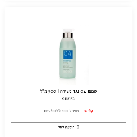
שמפו 04 נגד נשירה | 500 מ"ל
ביוטופ
69
מחיר ל-100 מ"ל: ₪13.80
₪
הוספה לסל