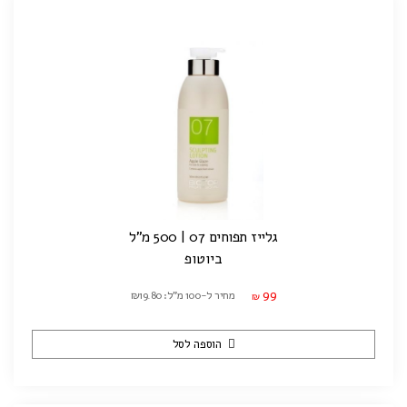
גלייז תפוחים 07 | 500 מ"ל
ביוטופ
99
מחיר ל-100 מ"ל: ₪19.80
₪
הוספה לסל