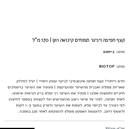
קצף חפיפה ויניגר תפוחים קינואה 911 | 170 מ"ל
מותג:
ביוטופ
מותג:
BIOTOP
חדש וייחודי! קצף חפיפה אינטנסיבי לניקוי עמוק ויסודי | יעיל לסילוק
שאריות פסולת ואבנית מהשיער ומהקרקפת | מעשיר את השיער בויטמינים
חיוניים וחומצות אמינו | מותיר את השיער רך ומלא ברק הוראות שימוש:
לאחר חפיפה, לפזר על שיער רטוב מהשורשים ועד לקצוות במספר לחיצות
לפי הצורך עד לכיסוי מלא. לעסות את השיער ולסרק במשך 1-3 דקות
ולשטוף היטב. להעצמת האפקט מומלץ להשתמש לאחר מכן במסכה.
מק"ט: BV109