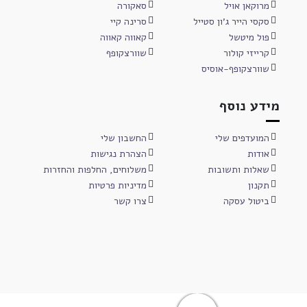
מרוקאן אויל
סאקורה
סקסי הייר ג'ון סטייל
סרינה קיי
פול מיטשל
קאווה קאווה
קרייזי קולור
שוורצקופף
שוורצקופף-אוסיס
מידע נוסף
המועדפים שלי
החשבון שלי
אודות
הצהרת נגישות
שאלות ותשובות
משלוחים, החלפות והחזרות
תקנון
מדיניות פרטיות
ביטול עסקה
צרו קשר