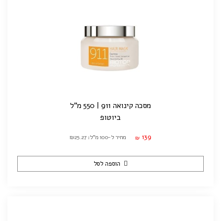
מסכה קינואה 911 | 550 מ"ל
ביוטופ
139
מחיר ל-100 מ"ל: ₪25.27
₪
הוספה לסל