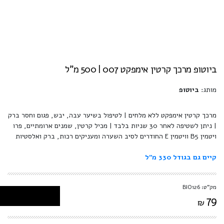
ביוטופ מרכך קרטין אימפקט 007 | 500 מ"ל
מותג:
ביוטופ
מרכך קרטין אימפקט ללא מלחים | לטיפול בשיער עבה, יבש, פגום וחסר ברק
| ניתן לשטיפה לאחר 30 שניות בלבד | מכיל קרטין, שמנים ארומתיים, פרו
ויטמין B5 וויטמין E החודרים לסיב השערה ומעניקים רכות, ברק ואלסטיות
קיים גם בגודל 330 מ''ל
מק"ט: BIO126
79
₪