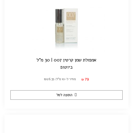
אמפולת שמן קרטין 007 | 30 מ"ל
ביוטופ
79
מחיר ל-10 מ"ל: ₪26.33
₪
הוספה לסל