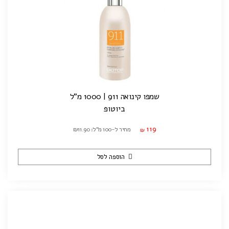
שמפו קינואה 911 | 1000 מ"ל
ביוטופ
119
מחיר ל-100 מ"ל: ₪11.90
₪
הוספה לסל