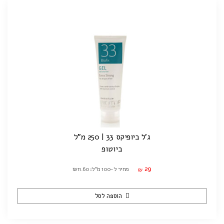
ג'ל ביופיקס 33 | 250 מ"ל
ביוטופ
29
מחיר ל-100 מ"ל: ₪11.60
₪
הוספה לסל