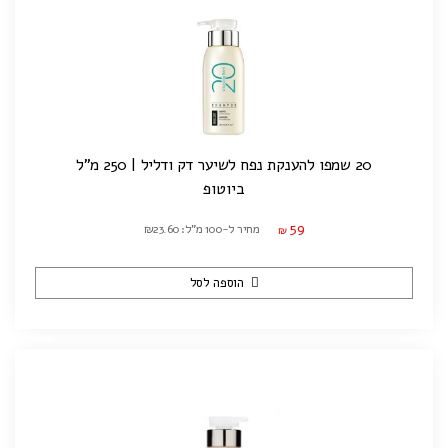
20 שמפו להענקת נפח לשיער דק ודליל | 250 מ"ל
ביוטופ
59
מחיר ל-100 מ"ל: ₪23.60
₪
הוספה לסל