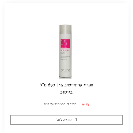
ספריי קריאייטיב 15 | 650 מ"ל
ביוטופ
79
מחיר ל-100 מ"ל: ₪12.15
₪
הוספה לסל