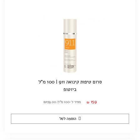
סרום טיפות קינואה 911 | 100 מ"ל
ביוטופ
159
מחיר ל-100 מ"ל: ₪159.00
₪
הוספה לסל