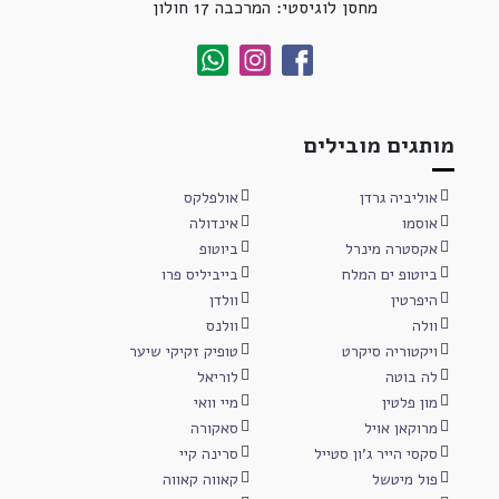
מחסן לוגיסטי: המרכבה 17 חולון
מותגים מובילים
אוליביה גרדן
אולפלקס
אוסמו
אינדולה
אקסטרה מינרל
ביוטופ
ביוטופ ים המלח
בייביליס פרו
היפרטין
וולדן
וולה
וולנס
ויקטוריה סיקרט
טופיק זקיקי שיער
לה בוטה
לוריאל
מון פלטין
מיי וואי
מרוקאן אויל
סאקורה
סקסי הייר ג'ון סטייל
סרינה קיי
פול מיטשל
קאווה קאווה