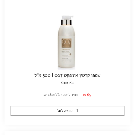
שמפו קרטין אימפקט 007 | 500 מ"ל
ביוטופ
69
מחיר ל-100 מ"ל: ₪13.80
₪
הוספה לסל