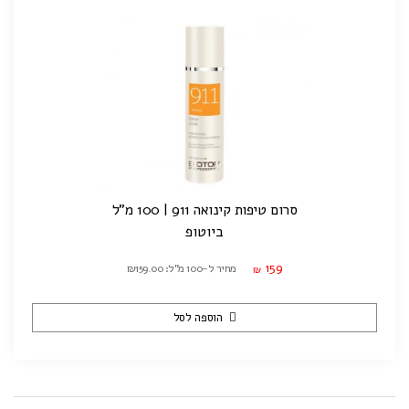
סרום טיפות קינואה 911 | 100 מ"ל
ביוטופ
159
מחיר ל-100 מ"ל: ₪159.00
₪
הוספה לסל