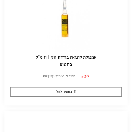
אמפולת קינואה בודדת 911 | 11 מ"ל
ביוטופ
30
מחיר ל-10 מ"ל: ₪27.27
₪
הוספה לסל