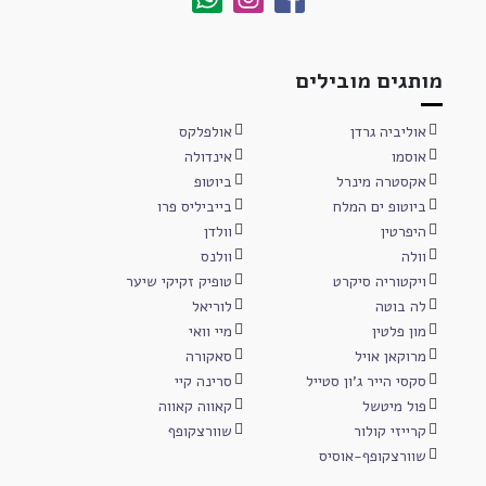
מותגים מובילים
אוליביה גרדן
אולפלקס
אוסמו
אינדולה
אקסטרה מינרל
ביוטופ
ביוטופ ים המלח
בייביליס פרו
היפרטין
וולדן
וולה
וולנס
ויקטוריה סיקרט
טופיק זקיקי שיער
לה בוטה
לוריאל
מון פלטין
מיי וואי
מרוקאן אויל
סאקורה
סקסי הייר ג'ון סטייל
סרינה קיי
פול מיטשל
קאווה קאווה
קרייזי קולור
שוורצקופף
שוורצקופף-אוסיס