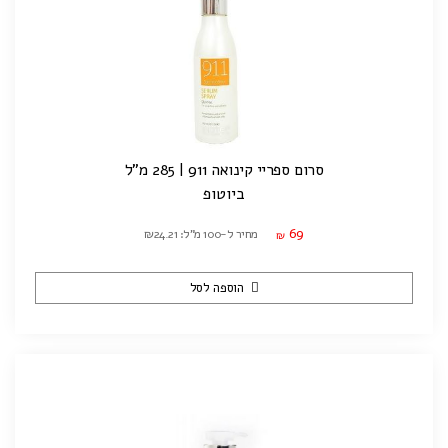
סרום ספריי קינואה 911 | 285 מ"ל
ביוטופ
69
מחיר ל-100 מ"ל: ₪24.21
₪
הוספה לסל