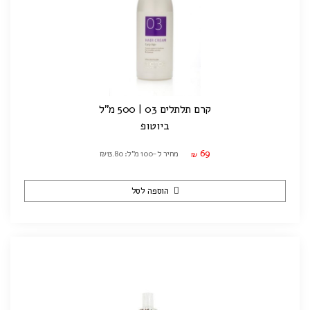
קרם תלתלים 03 | 500 מ"ל
ביוטופ
69
מחיר ל-100 מ"ל: ₪13.80
₪
הוספה לסל