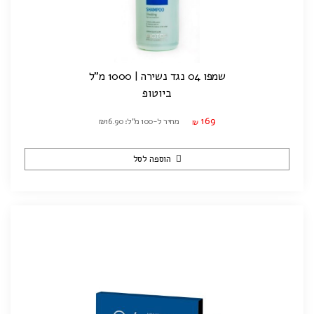
שמפו 04 נגד נשירה | 1000 מ"ל
ביוטופ
169
מחיר ל-100 מ"ל: ₪16.90
₪
הוספה לסל