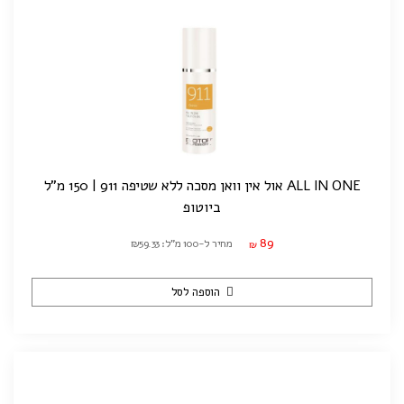
ALL IN ONE אול אין וואן מסכה ללא שטיפה 911 | 150 מ"ל
ביוטופ
89
מחיר ל-100 מ"ל: ₪59.33
₪
הוספה לסל