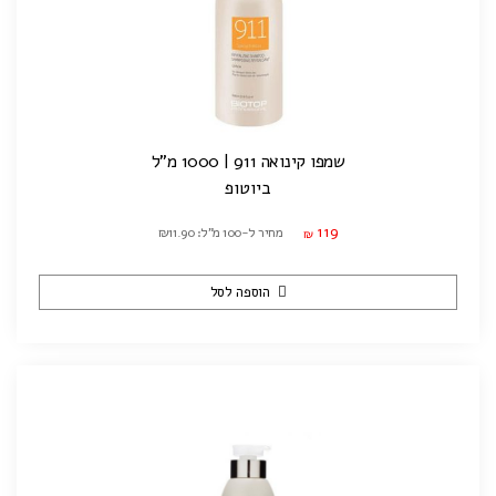
שמפו קינואה 911 | 1000 מ"ל
ביוטופ
119
מחיר ל-100 מ"ל: ₪11.90
₪
הוספה לסל