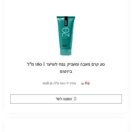
20 קרם מעבה ומעניק נפח לשיער | 180 מ"ל
ביוטופ
69
מחיר ל-100 מ"ל: ₪38.33
₪
הוספה לסל