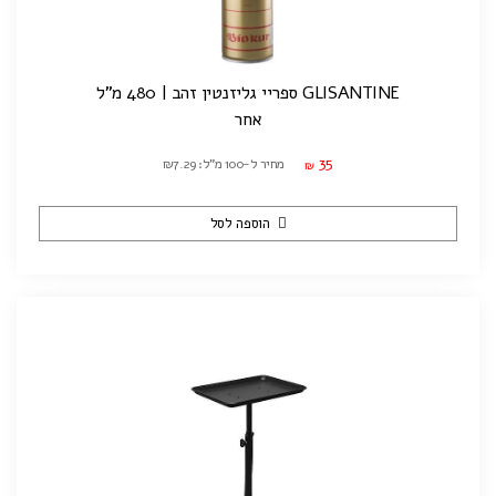
GLISANTINE ספריי גליזנטין זהב | 480 מ"ל
אחר
35
מחיר ל-100 מ"ל: ₪7.29
₪
הוספה לסל