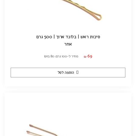
סיכות ראש | בלונד ארוך | 500 גרם
אחר
69
מחיר ל-100 גרם: ₪13.80
₪
הוספה לסל