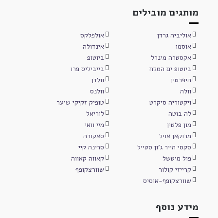
מותגים מובילים
אוליביה גרדן
אולפלקס
אוסמו
אינדולה
אקסטרה מינרל
ביוטופ
ביוטופ ים המלח
בייביליס פרו
היפרטין
וולדן
וולה
וולנס
ויקטוריה סיקרט
טופיק זקיקי שיער
לה בוטה
לוריאל
מון פלטין
מיי וואי
מרוקאן אויל
סאקורה
סקסי הייר ג'ון סטייל
סרינה קיי
פול מיטשל
קאווה קאווה
קרייזי קולור
שוורצקופף
שוורצקופף-אוסיס
מידע נוסף