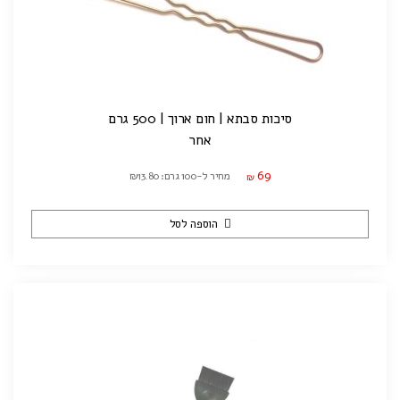
סיכות סבתא | חום ארוך | 500 גרם
אחר
69
מחיר ל-100 גרם: ₪13.80
₪
הוספה לסל