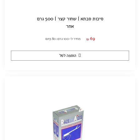
סיכות סבתא | שחור קצר | 500 גרם
אחר
69
מחיר ל-100 גרם: ₪13.80
₪
הוספה לסל